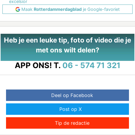
excelsior
Maak
Rotterdammerdagblad
je Google-favoriet
Heb je een leuke tip, foto of video die je
met ons wilt delen?
APP ONS!
T.
06 - 574 71 321
Deel op Facebook
Post op X
Tip de redactie