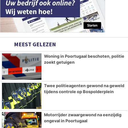
MEEST GELEZEN
Woning in Poortugaal beschoten, politie
zoekt getuigen
Twee politieagenten gewond na geweld
tijdens controle op Bospolderplein
Motorrijder zwaargewond na eenzijdig
ongeval in Poortugaal