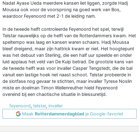
Nadat Ayase Ueda meerdere kansen liet liggen, zorgde Hadj
Moussa ook voor de voorsprong na goed werk van Bos,
waardoor Feyenoord met 2-1 de leiding nam.
In de tweede helft controleerde Feyenoord het spel, terwijl
Telstar nauwelijks op de helft van de Rotterdammers kwam. Het
speltempo was laag en kansen waren schaars. Hadj Moussa
bleef dreigend, maar zijn hattrick kwam er niet. Het hoogtepunt
was het debuut van Sterling, die een half uur speelde en onder
luid applaus het veld van De Kuip betrad. De grootste kans van
de tweede helft was voor invaller Casper Tengstedt, die de bal
vanuit een lastige hoek net naast schoot. Telstar probeerde in
de slotfase nog gevaar te stichten, maar invaller Tyrese Noslin
miste en doelman Timon Wellenreuther hield Feyenoord
overeind bij een chaotische situatie in blessuretijd.
feyenoord
,
telstar
,
invaller
Maak
Rotterdammerdagblad
je Google-favoriet