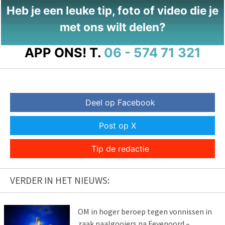
Heb je een leuke tip, foto of video die je
met ons wilt delen?
APP ONS!
T.
06 - 574 71 321
Deel op Facebook
Post op X
Tip de redactie
VERDER IN HET NIEUWS:
OM in hoger beroep tegen vonnissen in
zaak paalgooiers na Feyenoord –