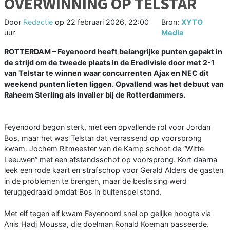
OVERWINNING OP TELSTAR
Door
Redactie
op
22 februari 2026, 22:00
Bron:
XYTO
uur
Media
ROTTERDAM – Feyenoord heeft belangrijke punten gepakt in
de strijd om de tweede plaats in de Eredivisie door met 2-1
van Telstar te winnen waar concurrenten Ajax en NEC dit
weekend punten lieten liggen. Opvallend was het debuut van
Raheem Sterling als invaller bij de Rotterdammers.
Feyenoord begon sterk, met een opvallende rol voor Jordan
Bos, maar het was Telstar dat verrassend op voorsprong
kwam. Jochem Ritmeester van de Kamp schoot de “Witte
Leeuwen” met een afstandsschot op voorsprong. Kort daarna
leek een rode kaart en strafschop voor Gerald Alders de gasten
in de problemen te brengen, maar de beslissing werd
teruggedraaid omdat Bos in buitenspel stond.
Met elf tegen elf kwam Feyenoord snel op gelijke hoogte via
Anis Hadj Moussa, die doelman Ronald Koeman passeerde.