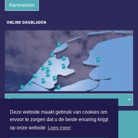
Aanmelden
ONLINE DAGBLADEN
Overige dagbladen in de regio
Deze website maakt gebruik van cookies om
Algemene voorwaarden
ervoor te zorgen dat u de beste ervaring krijgt
op onze website
Lees meer
Disclaimer