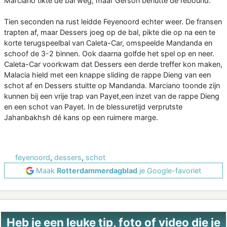
Marciano tikte de bal weg, maar Gerson benutte de rebound.
Tien seconden na rust leidde Feyenoord echter weer. De fransen
trapten af, maar Dessers joeg op de bal, pikte die op na een te
korte terugspeelbal van Caleta-Car, omspeelde Mandanda en
schoof de 3-2 binnen. Ook daarna golfde het spel op en neer.
Caleta-Car voorkwam dat Dessers een derde treffer kon maken,
Malacia hield met een knappe sliding de rappe Dieng van een
schot af en Dessers stuitte op Mandanda. Marciano toonde zijn
kunnen bij een vrije trap van Payet,een inzet van de rappe Dieng
en een schot van Payet. In de blessuretijd verprutste
Jahanbakhsh dé kans op een ruimere marge.
feyenoord
,
dessers
,
schot
Maak
Rotterdammerdagblad
je Google-favoriet
Heb je een leuke tip, foto of video die je