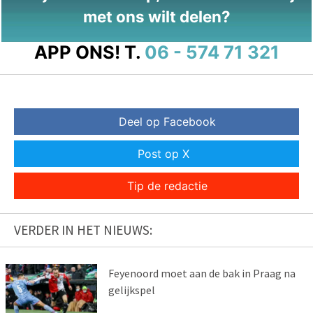
met ons wilt delen?
APP ONS!
T.
06 - 574 71 321
Deel op Facebook
Post op X
Tip de redactie
VERDER IN HET NIEUWS:
Feyenoord moet aan de bak in Praag na
gelijkspel