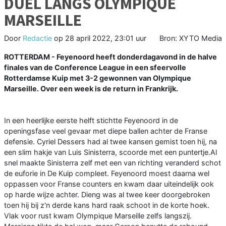
DUEL LANGS OLYMPIQUE
MARSEILLE
Door
Redactie
op
28 april 2022, 23:01 uur
Bron: XYTO Media
ROTTERDAM - Feyenoord heeft donderdagavond in de halve
finales van de Conference League in een sfeervolle
Rotterdamse Kuip met 3-2 gewonnen van Olympique
Marseille. Over een week is de return in Frankrijk.
In een heerlijke eerste helft stichtte Feyenoord in de
openingsfase veel gevaar met diepe ballen achter de Franse
defensie. Cyriel Dessers had al twee kansen gemist toen hij, na
een slim hakje van Luis Sinisterra, scoorde met een puntertje.Al
snel maakte Sinisterra zelf met een van richting veranderd schot
de euforie in De Kuip compleet. Feyenoord moest daarna wel
oppassen voor Franse counters en kwam daar uiteindelijk ook
op harde wijze achter. Dieng was al twee keer doorgebroken
toen hij bij z'n derde kans hard raak schoot in de korte hoek.
Vlak voor rust kwam Olympique Marseille zelfs langszij.