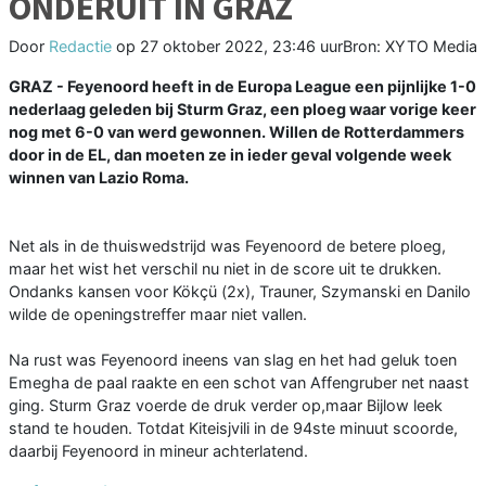
ONDERUIT IN GRAZ
Door
Redactie
op
27 oktober 2022, 23:46 uur
Bron: XYTO Media
GRAZ - Feyenoord heeft in de Europa League een pijnlijke 1-0
nederlaag geleden bij Sturm Graz, een ploeg waar vorige keer
nog met 6-0 van werd gewonnen. Willen de Rotterdammers
door in de EL, dan moeten ze in ieder geval volgende week
winnen van Lazio Roma.
Net als in de thuiswedstrijd was Feyenoord de betere ploeg,
maar het wist het verschil nu niet in de score uit te drukken.
Ondanks kansen voor Kökçü (2x), Trauner, Szymanski en Danilo
wilde de openingstreffer maar niet vallen.
Na rust was Feyenoord ineens van slag en het had geluk toen
Emegha de paal raakte en een schot van Affengruber net naast
ging. Sturm Graz voerde de druk verder op,maar Bijlow leek
stand te houden. Totdat Kiteisjvili in de 94ste minuut scoorde,
daarbij Feyenoord in mineur achterlatend.