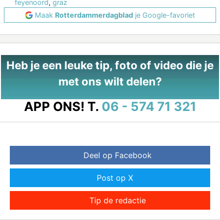
feyenoord
,
graz
Maak
Rotterdammerdagblad
je Google-favoriet
Heb je een leuke tip, foto of video die je
met ons wilt delen?
APP ONS!
T.
06 - 574 71 321
Deel op Facebook
Post op X
Tip de redactie