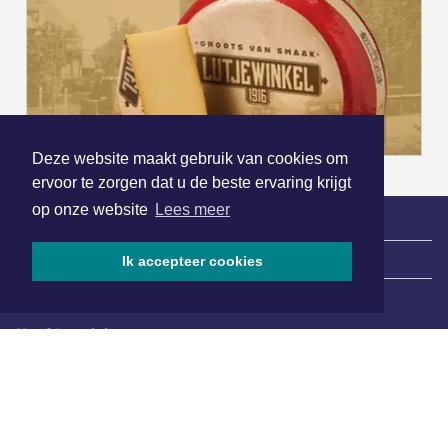
Deze website maakt gebruik van cookies om
ervoor te zorgen dat u de beste ervaring krijgt
op onze website
Lees meer
|
Nieuws | Sport | Evenementen
Ik accepteer cookies
Hoofdvestiging:
van Benthuizenlaan 1
1701 BZ Heerhugowaard
072 8200 600
redactie@xyto.nl