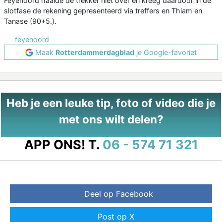
Feyenoord haalde de trekker niet over en kreeg daardoor in de
slotfase de rekening gepresenteerd via treffers en Thiam en
Tanase (90+5.).
feyenoord
Maak
Rotterdammerdagblad
je Google-favoriet
Heb je een leuke tip, foto of video die je
met ons wilt delen?
APP ONS!
T.
06 - 574 71 321
Deel op Facebook
Post op X