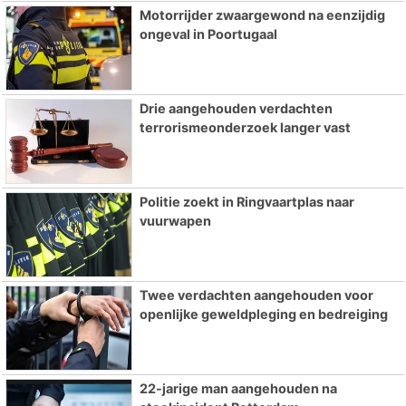
Motorrijder zwaargewond na eenzijdig
ongeval in Poortugaal
Drie aangehouden verdachten
terrorismeonderzoek langer vast
Politie zoekt in Ringvaartplas naar
vuurwapen
Twee verdachten aangehouden voor
openlijke geweldpleging en bedreiging
22-jarige man aangehouden na