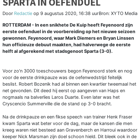
SPARTA IN OEFENDUEL
Door
Redactie
op
9 augustus 2020, 16:38 uur
Bron: XYTO Media
ROTTERDAM - In een snikhete De Kuip heeft Feyenoord zijn
eerste oefenduel in de voorbereiding op het nieuwe seizoen
gewonnen. Feyenoord, waar Mark Diemers en Bryan Linssen
hun officieuze debuut maakten, had halverwege de eerste
helft al afgerekend met stadsgenoot Sparta (3-0).
Voor zo'n 3000 toeschouwers begon Feyenoord sterk en nog
voor de eerste drinkpauze was de oefenwedstrijd feitelijk
beslist. Robert Bozenik had al binnen een kwartier tweemaal het
net gevonden. Dit deed hij eerst op aangeven van Haps en
nogmaals na balverlies Laros Duarte. Even later was het
Cryscencio Summerville die de stand op 3-0 bracht.
Na de drinkpauze en een fikse speech van trainer Henk Fraser
kwam Sparta wat beter voor de dag, maar de kansen die men
kreeg waren niet besteed aan Gravenberch en Harroui waardoor
keeper Nick Marsman zijn doel schoon hield. Dit bleek ook in de