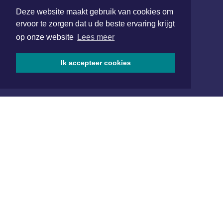
Deze website maakt gebruik van cookies om
072 8200 600
ervoor te zorgen dat u de beste ervaring krijgt
redactie@xyto.nl
op onze website
Lees meer
www.xyto.nl
SOCIAL MEDIA
Ik accepteer cookies
NIEUWSBRIEF AANMELDEN
Schrijf je in voor onze nieuwsbrief en krijg wekelijks een
samenvatting van alle gebeurtenissen uit jouw regio.
Aanmelden
ONLINE DAGBLADEN