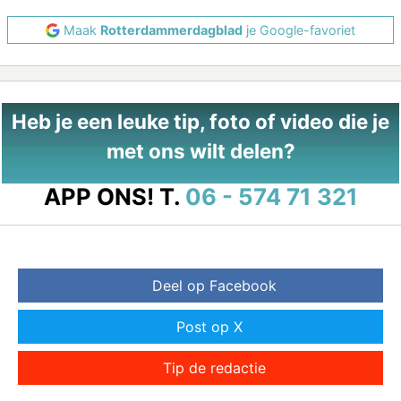
Maak
Rotterdammerdagblad
je Google-favoriet
Heb je een leuke tip, foto of video die je
met ons wilt delen?
APP ONS!
T.
06 - 574 71 321
Deel op Facebook
Post op X
Tip de redactie