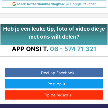
Maak
Rotterdammerdagblad
je Google-favoriet
Heb je een leuke tip, foto of video die je
met ons wilt delen?
APP ONS!
T.
06 - 574 71 321
Deel op Facebook
Post op X
Tip de redactie