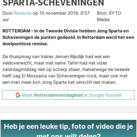
SPARTA-SCHEVENINGEN
Door
Redactie
op
10 november 2019, 0:57
Bron: XYTO
uur
Media
ROTTERDAM - In de Tweede Divisie hebben Jong Sparta en
Scheveningen de punten gedeeld. In Rotterdam werd het een
doelpuntloze remise.
De thuisploeg van trainer Jeroen Rijsdijk had wel een
veldoverwicht, maar met name Tahiri had het vizier
zaterdagmiddag niet op scherp staan. Halverwege de tweede
helft zag El Mossaoui van Scheveningen rood, maar ook met
een man meer kon Jong Sparta het verschil niet maken.
Maak
Rotterdammerdagblad
je Google-favoriet
Heb je een leuke tip, foto of video die je
met ons wilt delen?