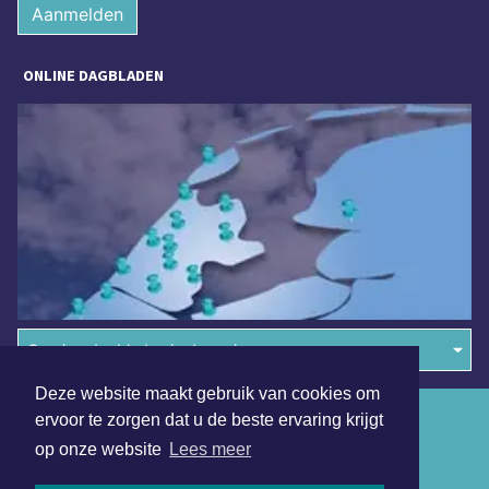
Aanmelden
ONLINE DAGBLADEN
Overige dagbladen in de regio
Deze website maakt gebruik van cookies om
Algemene voorwaarden
ervoor te zorgen dat u de beste ervaring krijgt
op onze website
Lees meer
Disclaimer