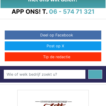
APP ONS!
T.
06 - 574 71 321
Deel op Facebook
Post op X
Tip de redactie