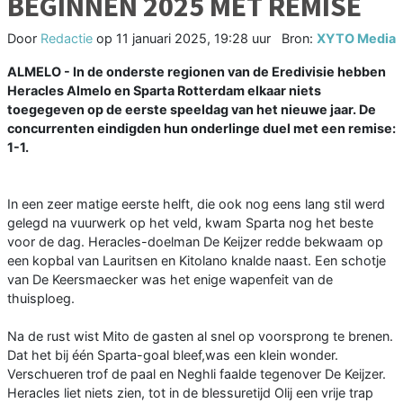
BEGINNEN 2025 MET REMISE
Door
Redactie
op
11 januari 2025, 19:28 uur
Bron:
XYTO Media
ALMELO - In de onderste regionen van de Eredivisie hebben
Heracles Almelo en Sparta Rotterdam elkaar niets
toegegeven op de eerste speeldag van het nieuwe jaar. De
concurrenten eindigden hun onderlinge duel met een remise:
1-1.
In een zeer matige eerste helft, die ook nog eens lang stil werd
gelegd na vuurwerk op het veld, kwam Sparta nog het beste
voor de dag. Heracles-doelman De Keijzer redde bekwaam op
een kopbal van Lauritsen en Kitolano knalde naast. Een schotje
van De Keersmaecker was het enige wapenfeit van de
thuisploeg.
Na de rust wist Mito de gasten al snel op voorsprong te brenen.
Dat het bij één Sparta-goal bleef,was een klein wonder.
Verschueren trof de paal en Neghli faalde tegenover De Keijzer.
Heracles liet niets zien, tot in de blessuretijd Olij een vrije trap