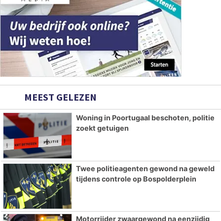
MEEST GELEZEN
Woning in Poortugaal beschoten, politie
zoekt getuigen
Twee politieagenten gewond na geweld
tijdens controle op Bospolderplein
Motorrijder zwaargewond na eenzijdig