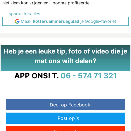
niet klem kon krijgen en Hoogma profiteerde.
sparta
,
heracles
Maak
Rotterdammerdagblad
je Google-favoriet
Heb je een leuke tip, foto of video die je
met ons wilt delen?
APP ONS!
T.
06 - 574 71 321
Deel op Facebook
Post op X