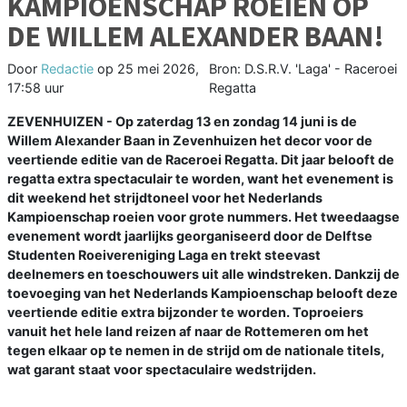
KAMPIOENSCHAP ROEIEN OP
DE WILLEM ALEXANDER BAAN!
Door
Redactie
op
25 mei 2026,
Bron: D.S.R.V. 'Laga' - Raceroei
17:58 uur
Regatta
ZEVENHUIZEN - Op zaterdag 13 en zondag 14 juni is de
Willem Alexander Baan in Zevenhuizen het decor voor de
veertiende editie van de Raceroei Regatta. Dit jaar belooft de
regatta extra spectaculair te worden, want het evenement is
dit weekend het strijdtoneel voor het Nederlands
Kampioenschap roeien voor grote nummers. Het tweedaagse
evenement wordt jaarlijks georganiseerd door de Delftse
Studenten Roeivereniging Laga en trekt steevast
deelnemers en toeschouwers uit alle windstreken. Dankzij de
toevoeging van het Nederlands Kampioenschap belooft deze
veertiende editie extra bijzonder te worden. Toproeiers
vanuit het hele land reizen af naar de Rottemeren om het
tegen elkaar op te nemen in de strijd om de nationale titels,
wat garant staat voor spectaculaire wedstrijden.