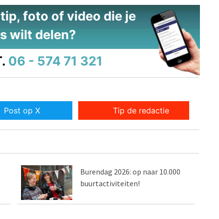
ip, foto of video die je
s wilt delen?
.
06 - 574 71 321
Post op X
Tip de redactie
Burendag 2026: op naar 10.000
buurtactiviteiten!