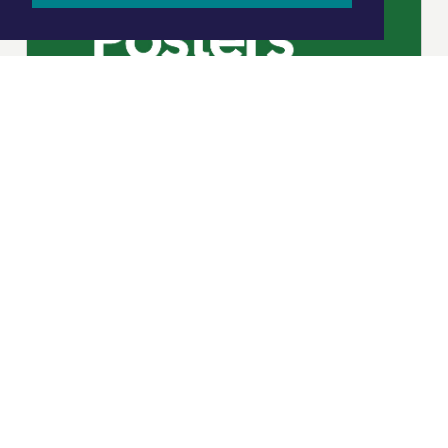
|
Nieuws | Sport | Evenementen
Hoofdvestiging:
van Benthuizenlaan 1
1701 BZ Heerhugowaard
072 8200 600
redactie@xyto.nl