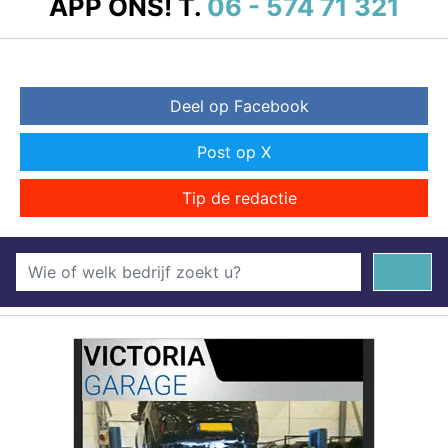
APP ONS!
T.
06 - 574 71 321
Deel op Facebook
Post op X
Tip de redactie