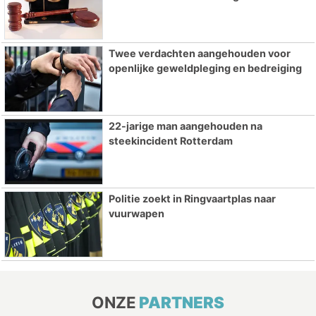
Twee verdachten aangehouden voor
openlijke geweldpleging en bedreiging
22-jarige man aangehouden na
steekincident Rotterdam
Politie zoekt in Ringvaartplas naar
vuurwapen
ONZE
PARTNERS