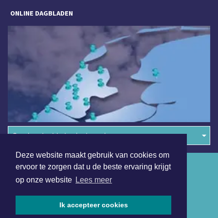
ONLINE DAGBLADEN
Overige dagbladen in de regio
Deze website maakt gebruik van cookies om
Algemene voorwaarden
ervoor te zorgen dat u de beste ervaring krijgt
op onze website
Lees meer
Disclaimer
Privacy Statement
Ik accepteer cookies