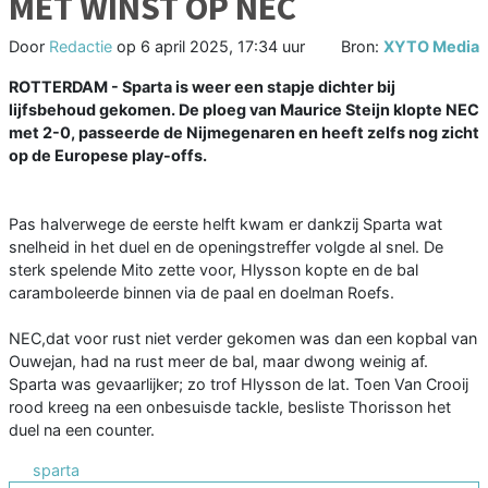
MET WINST OP NEC
Door
Redactie
op
6 april 2025, 17:34 uur
Bron:
XYTO Media
ROTTERDAM - Sparta is weer een stapje dichter bij
lijfsbehoud gekomen. De ploeg van Maurice Steijn klopte NEC
met 2-0, passeerde de Nijmegenaren en heeft zelfs nog zicht
op de Europese play-offs.
Pas halverwege de eerste helft kwam er dankzij Sparta wat
snelheid in het duel en de openingstreffer volgde al snel. De
sterk spelende Mito zette voor, Hlysson kopte en de bal
caramboleerde binnen via de paal en doelman Roefs.
NEC,dat voor rust niet verder gekomen was dan een kopbal van
Ouwejan, had na rust meer de bal, maar dwong weinig af.
Sparta was gevaarlijker; zo trof Hlysson de lat. Toen Van Crooij
rood kreeg na een onbesuisde tackle, besliste Thorisson het
duel na een counter.
sparta