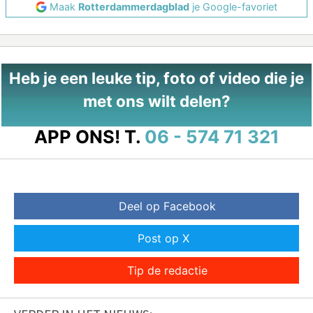
Maak
Rotterdammerdagblad
je Google-favoriet
Heb je een leuke tip, foto of video die je
met ons wilt delen?
APP ONS!
T.
06 - 574 71 321
Deel op Facebook
Post op X
Tip de redactie