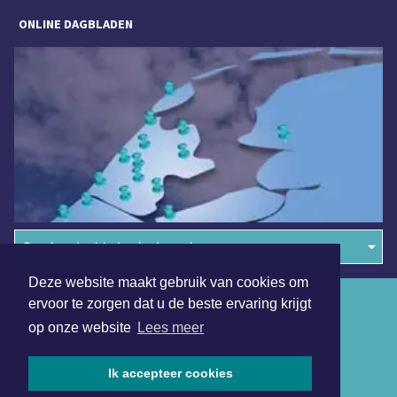
ONLINE DAGBLADEN
Overige dagbladen in de regio
Deze website maakt gebruik van cookies om
Algemene voorwaarden
ervoor te zorgen dat u de beste ervaring krijgt
op onze website
Lees meer
Disclaimer
Privacy Statement
Ik accepteer cookies