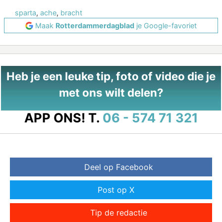
sparta
,
ache
,
bracht
Maak
Rotterdammerdagblad
je Google-favoriet
Heb je een leuke tip, foto of video die je
met ons wilt delen?
APP ONS!
T.
06 - 574 71 321
Deel op Facebook
Post op X
Tip de redactie