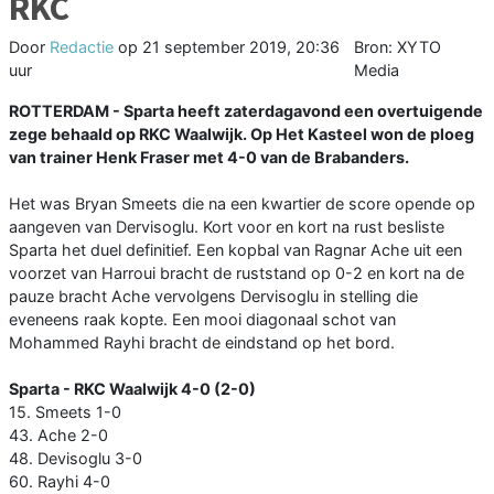
RKC
Door
Redactie
op
21 september 2019, 20:36
Bron: XYTO
uur
Media
ROTTERDAM - Sparta heeft zaterdagavond een overtuigende
zege behaald op RKC Waalwijk. Op Het Kasteel won de ploeg
van trainer Henk Fraser met 4-0 van de Brabanders.
Het was Bryan Smeets die na een kwartier de score opende op
aangeven van Dervisoglu. Kort voor en kort na rust besliste
Sparta het duel definitief. Een kopbal van Ragnar Ache uit een
voorzet van Harroui bracht de ruststand op 0-2 en kort na de
pauze bracht Ache vervolgens Dervisoglu in stelling die
eveneens raak kopte. Een mooi diagonaal schot van
Mohammed Rayhi bracht de eindstand op het bord.
Sparta - RKC Waalwijk 4-0 (2-0)
15. Smeets 1-0
43. Ache 2-0
48. Devisoglu 3-0
60. Rayhi 4-0