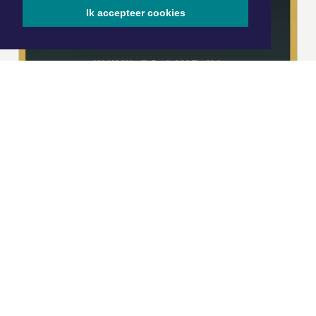
Ik accepteer cookies
|
Nieuws | Sport | Evenementen
Hoofdvestiging:
van Benthuizenlaan 1
1701 BZ Heerhugowaard
072 8200 600
redactie@xyto.nl
www.xyto.nl