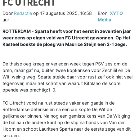
FC UTRECHT
Door
Redactie
op
17 augustus 2025, 16:58
Bron:
XYTO
uur
Media
ROTTERDAM - Sparta heeft voor het eerst in zeventien jaar
weer eens op eigen veld van FC Utrecht gewonnen. Op Het
Kasteel boekte de ploeg van Maurice Steijn een 2-1 zege.
De thuisploeg kreeg er verleden week tegen PSV zes om de
oren, maar gaf nu, buiten twee kopkansen voor Zechiël en De
Wit, weinig weg. Sparta stelde daar voor rust zelf ook niet veel
tegenover, maar het schot van waaruit Kitolano de score
opende was prachtig:1-0.
FC Utrecht vond na rust steeds vaker een gaatje in de
Rotterdamse defensie en na een uur kopte De Wit de
gelijkmaker binnen. Na nog een gemiste kans van De Wit ging
de bal aan de andere kant op de stip na hands van Van der
Hoorn en schoot Lauritsen Sparta naar de eerste zege van dit
seizoen.