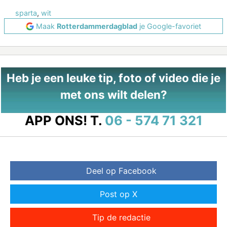
sparta
,
wit
Maak
Rotterdammerdagblad
je Google-favoriet
Heb je een leuke tip, foto of video die je
met ons wilt delen?
APP ONS!
T.
06 - 574 71 321
Deel op Facebook
Post op X
Tip de redactie