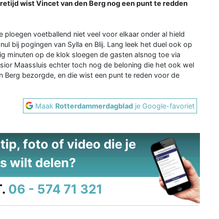
retijd wist Vincet van den Berg nog een punt te redden
loegen voetballend niet veel voor elkaar onder al hield
nul bij pogingen van Sylla en Blij. Lang leek het duel ook op
tig minuten op de klok sloegen de gasten alsnog toe via
elsior Maassluis echter toch nog de beloning die het ook wel
en Berg bezorgde, en die wist een punt te reden voor de
Maak
Rotterdammerdagblad
je Google-favoriet
ip, foto of video die je
s wilt delen?
.
06 - 574 71 321