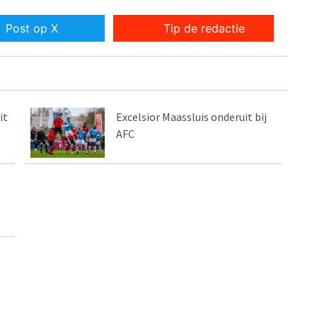
Post op X
Tip de redactie
it
Excelsior Maassluis onderuit bij
AFC