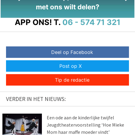
met ons wilt delen?
APP ONS!
T.
06 - 574 71 321
Deel op Facebook
Post op X
Tip de redactie
VERDER IN HET NIEUWS:
Een ode aan de kinderlijke twijfel
Jeugdtheatervoorstelling ‘Hoe Mieke
Mom haar maffe moeder vindt’