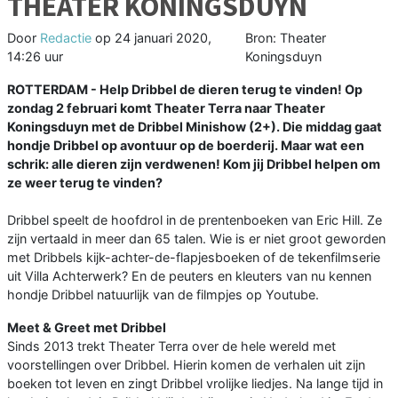
THEATER KONINGSDUYN
Door
Redactie
op
24 januari 2020,
Bron: Theater
14:26 uur
Koningsduyn
ROTTERDAM - Help Dribbel de dieren terug te vinden! Op
zondag 2 februari komt Theater Terra naar Theater
Koningsduyn met de Dribbel Minishow (2+). Die middag gaat
hondje Dribbel op avontuur op de boerderij. Maar wat een
schrik: alle dieren zijn verdwenen! Kom jij Dribbel helpen om
ze weer terug te vinden?
Dribbel speelt de hoofdrol in de prentenboeken van Eric Hill. Ze
zijn vertaald in meer dan 65 talen. Wie is er niet groot geworden
met Dribbels kijk-achter-de-flapjesboeken of de tekenfilmserie
uit Villa Achterwerk? En de peuters en kleuters van nu kennen
hondje Dribbel natuurlijk van de filmpjes op Youtube.
Meet & Greet met Dribbel
Sinds 2013 trekt Theater Terra over de hele wereld met
voorstellingen over Dribbel. Hierin komen de verhalen uit zijn
boeken tot leven en zingt Dribbel vrolijke liedjes. Na lange tijd in