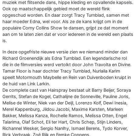
muziek met flitsende dans, hippe kleding en opvallende kapsels.
Ook op maatschappelijk gebied moet de wereld flink
opgeschud worden. En daar zorgt Tracy Turnblad, samen met
haar moeder Edna, wel voor. Als ze de kans krijgt om in de
populaire Corny Collins Show te dansen, grijpt ze dat moment
aan om te laten zien dat er voor iedereen in de wereld een plaats
is.
In deze opgefriste nieuwe versie zien we niemand minder dan
Richard Groenendijk als Edna Turnblad. Een legendarische rol
die in de filmversies werd vertolkt door John Travolta en Divine.
Tamar Floor is haar dochter Tracy Turnblad, Nurlaila Karim
speelt Motormouth Maybelle en Rein van Duivenboden kruipt in
de huid van Link Larkin.
De complete cast van Hairspray bestaat uit Barry Beijer, Soraya
Gerrits, Stefan de Kogel, Cathalijne de Sonneville, Pauline Joris,
Melise de Winter, Niek van der Deijl, Lorenzo Kolf, Dewi Inesia,
Merel Kappenburg, Jildou Jacobi, Maxime Karsten, Marleen
Bakker, Melissa Kanza, Rochelle Ramos, Melissa Otten, Engel
Talarima, Olaf Schot, Eli ter Hart, Chris Schep, Stijn Linders,
Richannel Wesker, Sergio Nanlhy, Ismael Berens, Tydo Korver,
Rick Verbraak, Zoë Rijk en Femke Coppens.