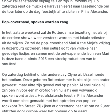
Show zal aanstaande vrijdag te zien zijn in Rozenburg. Op
zaterdag reist de muzikale karavaan eerst naar IJsselmonde om
de tour later op de dag feestelijk af te sluiten in Prins Alexander.
Pop-coverband, spoken word en zang
In het laatste weekend zal de Rotterdamse bezetting net als bij
de eerdere shows weer versterkt worden met lokale artiesten
uit de wijken. Zo zal de pop-coverband Mari & the Mojo’s vrijdag
in Rozenburg optreden. Hun setlist golft van vrolijke naar
gevoelige liedjes en samen met de ontwapenende lach van Mari
is deze band al sinds 2015 een streekproduct om van te
smullen!
Op zaterdag beklimt onder andere Jay Clyne uit IJsselmonde
het podium. Deze geboren Rotterdammer is niet altijd een prater
geweest, maar uitte zijn gevoel wel op papier. Al snel ruilde hij
zijn pen in voor een microfoon en nu is hij een volwaardig
spoken word artiest. Het afsluitende feest in Prins Alexander
wordt compleet gemaakt met het optreden van pop- en
rockkoor 7th Street. Zij kijken er ontzettend naar uit om na 2 jaar
stilzitten door corona weer het podium op te gaan!