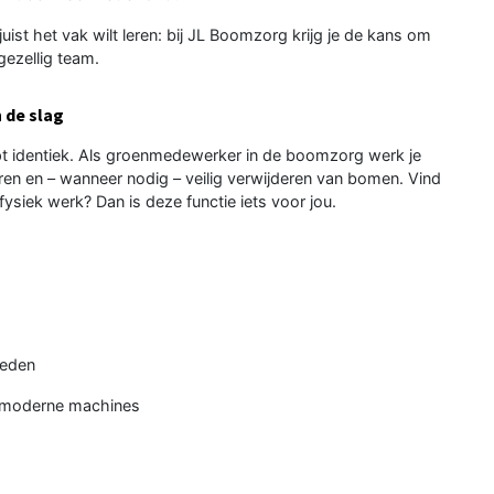
uist het vak wilt leren: bij JL Boomzorg krijg je de kans om
gezellig team.
 de slag
t identiek. Als groenmedewerker in de boomzorg werk je
ren en – wanneer nodig – veilig verwijderen van bomen. Vind
 fysiek werk? Dan is deze functie iets voor jou.
heden
 moderne machines