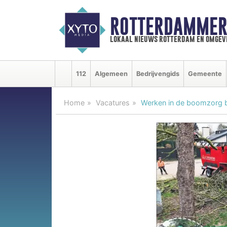
ROTTERDAMMER
lokaal nieuws rotterdam en omgev
112
Algemeen
Bedrijvengids
Gemeente
Home
Vacatures
Werken in de boomzorg 