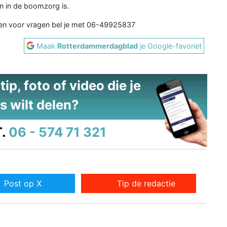
n in de boomzorg is.
en voor vragen bel je met 06-49925837
Maak
Rotterdammerdagblad
je Google-favoriet
ip, foto of video die je
s wilt delen?
.
06 - 574 71 321
Post op X
Tip de redactie