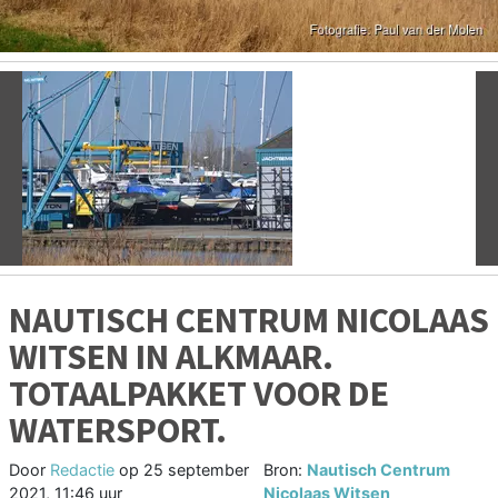
Vorige
V
NAUTISCH CENTRUM NICOLAAS
WITSEN IN ALKMAAR.
TOTAALPAKKET VOOR DE
WATERSPORT.
Door
Redactie
op
25 september
Bron:
Nautisch Centrum
2021, 11:46 uur
Nicolaas Witsen