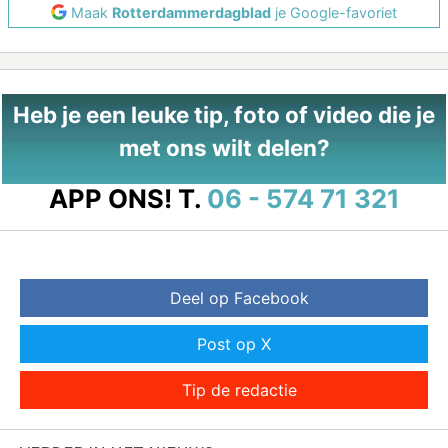
Maak
Rotterdammerdagblad
je Google-favoriet
Heb je een leuke tip, foto of video die je
met ons wilt delen?
APP ONS!
T.
06 - 574 71 321
Deel op Facebook
Post op X
Tip de redactie