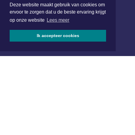
Deze website maakt gebruik van cookies om
redactie@xyto.nl
ervoor te zorgen dat u de beste ervaring krijgt
www.xyto.nl
op onze website
Lees meer
SOCIAL MEDIA
Ik accepteer cookies
NIEUWSBRIEF AANMELDEN
Schrijf je in voor onze nieuwsbrief en krijg wekelijks een
samenvatting van alle gebeurtenissen uit jouw regio.
Aanmelden
ONLINE DAGBLADEN