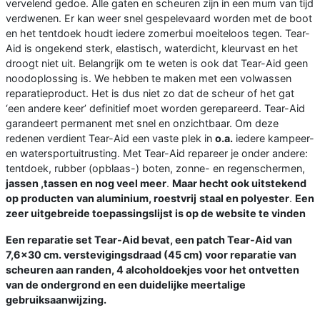
vervelend gedoe. Alle gaten en scheuren zijn in een mum van tijd
verdwenen. Er kan weer snel gespelevaard worden met de boot
en het tentdoek houdt iedere zomerbui moeiteloos tegen. Tear-
Aid is ongekend sterk, elastisch, waterdicht, kleurvast en het
droogt niet uit. Belangrijk om te weten is ook dat Tear-Aid geen
noodoplossing is. We hebben te maken met een volwassen
reparatieproduct. Het is dus niet zo dat de scheur of het gat
‘een andere keer’ definitief moet worden gerepareerd. Tear-Aid
garandeert permanent met snel en onzichtbaar. Om deze
redenen verdient Tear-Aid een vaste plek in
o.a.
iedere kampeer-
en watersportuitrusting. Met Tear-Aid repareer je onder andere:
tentdoek, rubber (opblaas-) boten, zonne- en regenschermen,
jassen ,tassen en nog veel meer
.
Maar hecht ook uitstekend
op producten
van aluminium, roestvrij
staal en polyester
.
Een
zeer uitgebreide toepassingslijst is op de website te vinden
Een reparatie set Tear-Aid
bevat, een patch Tear-Aid van
7,6x30 cm. verstevigingsdraad (45 cm) voor reparatie van
scheuren aan randen, 4 alcoholdoekjes voor het ontvetten
van de ondergrond en een duidelijke meertalige
gebruiksaanwijzing.