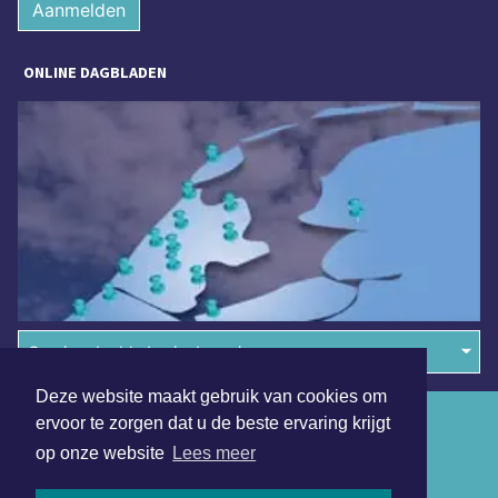
Aanmelden
ONLINE DAGBLADEN
Overige dagbladen in de regio
Deze website maakt gebruik van cookies om
Algemene voorwaarden
ervoor te zorgen dat u de beste ervaring krijgt
op onze website
Lees meer
Disclaimer
Privacy Statement