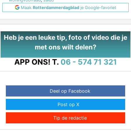
Maak
Rotterdammerdagblad
je Google-favoriet
Heb je een leuke tip, foto of video die je
met ons wilt delen?
APP ONS!
T.
06 - 574 71 321
Deel op Facebook
Post op X
Tip de redactie