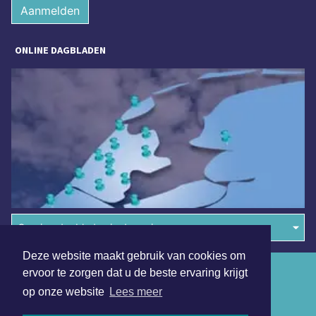
Aanmelden
ONLINE DAGBLADEN
Overige dagbladen in de regio
Deze website maakt gebruik van cookies om
Algemene voorwaarden
ervoor te zorgen dat u de beste ervaring krijgt
op onze website
Lees meer
Disclaimer