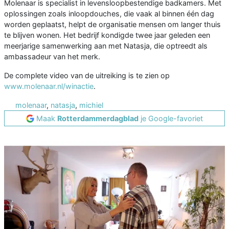
Molenaar is specialist in levensloopbestendige badkamers. Met
oplossingen zoals inloopdouches, die vaak al binnen één dag
worden geplaatst, helpt de organisatie mensen om langer thuis
te blijven wonen. Het bedrijf kondigde twee jaar geleden een
meerjarige samenwerking aan met Natasja, die optreedt als
ambassadeur van het merk.
De complete video van de uitreiking is te zien op
www.molenaar.nl/winactie
.
molenaar
,
natasja
,
michiel
Maak
Rotterdammerdagblad
je Google-favoriet