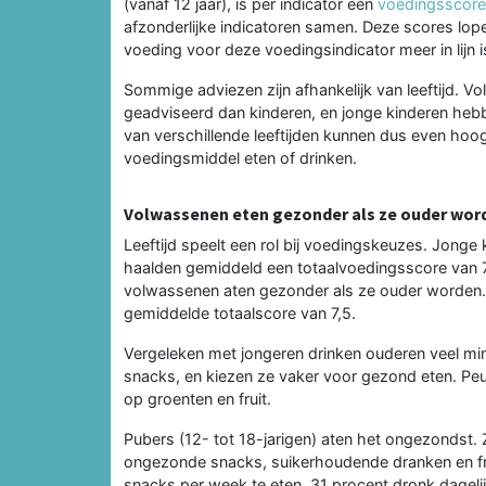
(vanaf 12 jaar), is per indicator een
voedingsscore
afzonderlijke indicatoren samen. Deze scores lop
voeding voor deze voedingsindicator meer in lijn 
Sommige adviezen zijn afhankelijk van leeftijd. V
geadviseerd dan kinderen, en jonge kinderen he
van verschillende leeftijden kunnen dus even hoo
voedingsmiddel eten of drinken.
Volwassenen eten gezonder als ze ouder wor
Leeftijd speelt een rol bij voedingskeuzes. Jonge 
haalden gemiddeld een totaalvoedingsscore van 7,
volwassenen aten gezonder als ze ouder worden.
gemiddelde totaalscore van 7,5.
Vergeleken met jongeren drinken ouderen veel m
snacks, en kiezen ze vaker voor gezond eten. Peu
op groenten en fruit.
Pubers (12- tot 18-jarigen) aten het ongezondst. 
ongezonde snacks, suikerhoudende dranken en frui
snacks per week te eten, 31 procent dronk dagelij