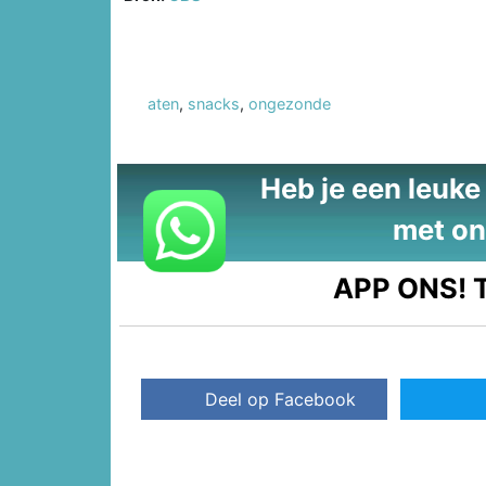
aten
,
snacks
,
ongezonde
Heb je een leuke t
met on
APP ONS!
T
Deel op Facebook