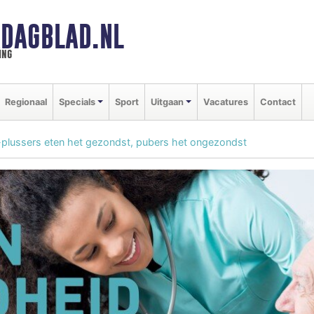
DAGBLAD.NL
ing
Regionaal
Specials
Sport
Uitgaan
Vacatures
Contact
plussers eten het gezondst, pubers het ongezondst