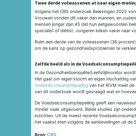
Twee derde volwassenen at naar eigen meni
Volgens het CBS onderzoek Belevingen 2022 vond
Vrouwen vonden dit vaker dan mannen, en oudere
mensen jonger dan 45 dat hun eetgewoonten beïnvl
specialist of diëtist. Jongeren keken vaker naar v
Ruim een derde van de volwassenen (36 procent) ga
om de kans op gezondheidsproblemen te verkleinen
Zelfde beeld als in de Voedselconsumptiepeil
In de Gezondheidsenquête/Leefstijlmonitor word
Het gaat om eigen inzicht en eigen inschatting 
Voedselconsumptiepeiling
van het RIVM meet de 
van dit onderzoek wordt gevraagd wat en hoeveel
De Voedselconsumptiepeiling geeft een nauwkeur
minder vaak uitgevoerd. Beide studies zijn onder
inzichten. Uit de meest recente Voedselconsumptie
het vaakst eten volgens de aanbevelingen uit de Sc
Bron:
CBS