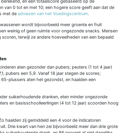
berekend, en een totaalscore gebaseerd op de
en van 0 tot en met 10; een hogere score geeft aan dat de
is met de
adviezen van het Voedingscentrum
.
olwassenen wordt bijvoorbeeld meer groente en fruit
bben weinig of geen ruimte voor ongezonde snacks. Mensen
g scoren, terwijl ze andere hoeveelheden van een bepaald
den
kinderen aten gezonder dan pubers; peuters (1 tot 4 jaar)
1, pubers een 5,9. Vanaf 18 jaar stegen de scores;
 65-plussers aten het gezondst, en haalden een
inder suikerhoudende dranken, eten minder ongezonde
ters en basisschoolleerlingen (4 tot 12 jaar) scoorden hoog
Zo haalden zij gemiddeld een 4 voor de indicatoren
t. Drie kwart van hen zei bijvoorbeeld meer dan drie grote
ks suikerhoudende drank, en 86 procent at niet dagelijks