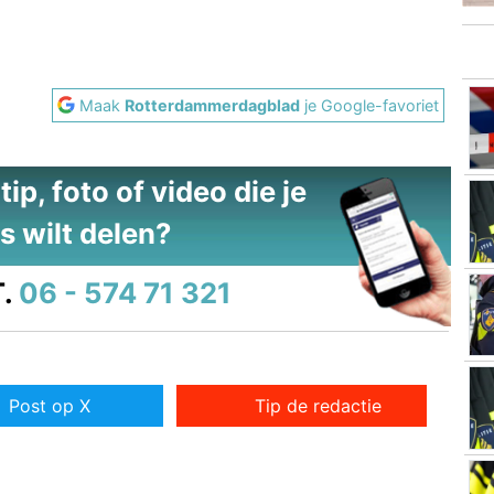
Maak
Rotterdammerdagblad
je Google-favoriet
ip, foto of video die je
s wilt delen?
.
06 - 574 71 321
Post op X
Tip de redactie