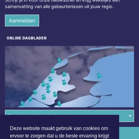
samenvatting van alle gebeurtenissen uit jouw regio.
Aanmelden
ONLINE DAGBLADEN
Overige dagbladen in de regio
Deze website maakt gebruik van cookies om
Algemene voorwaarden
ervoor te zorgen dat u de beste ervaring krijgt