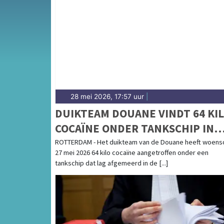
Van incidenten op de A15 en de A20 tot meld
de Rotterdamse haven — onze redactie breng
28 mei 2026, 17:57 uur
|
DUIKTEAM DOUANE VINDT 64 KI
COCAÏNE ONDER TANKSCHIP IN
IJSSELHAVEN
ROTTERDAM - Het duikteam van de Douane heeft woens
27 mei 2026 64 kilo cocaïne aangetroffen onder een
tankschip dat lag afgemeerd in de [...]