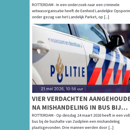
WITWASORGANISATIE
ROTTERDAM - In een onderzoek naar een criminele
witwasorganisatie heeft de Eenheid Landelijke Opsporin
onder gezag van het Landelijk Parket, op [...]
21 mei 2026, 10:56 uur
|
VIER VERDACHTEN AANGEHOUD
NA MISHANDELING IN BUS BIJ
ZUIDPLEIN
ROTTERDAM - Op dinsdag 24 maart 2026 heeft in een vol
bus bij de bushalte van Zuidplein een mishandeling
plaatsgevonden. Drie mannen werden door [...]