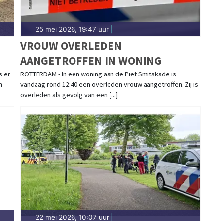
25 mei 2026, 19:47 uur
|
VROUW OVERLEDEN
AANGETROFFEN IN WONING
s er
ROTTERDAM - In een woning aan de Piet Smitskade is
n
vandaag rond 12:40 een overleden vrouw aangetroffen. Zij is
overleden als gevolg van een [...]
22 mei 2026, 10:07 uur
|