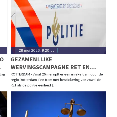
ingen in Feyenoord-stad, Kralingen, Hillegersberg en
t snel verslag.
28 mei 2026, 9:20 uur
|
LO
GEZAMENLIJKE
WERVINGSCAMPAGNE RET EN
POLITIE EENHEID ROTTERDAM
dag
ROTTERDAM - Vanaf 26 mei rijdt er een unieke tram door de
regio Rotterdam. Een tram met bestickering van zowel de
RET als de politie eenheid [...]