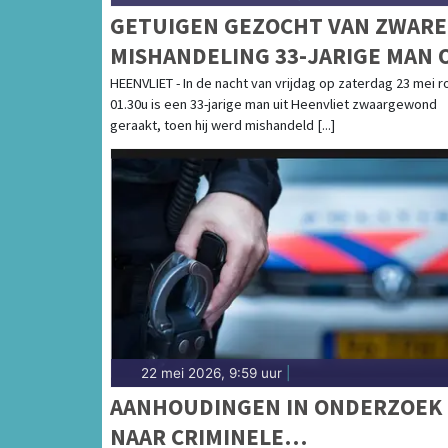
GETUIGEN GEZOCHT VAN ZWARE
MISHANDELING 33-JARIGE MAN 
PAARDENMARKT HEENVLIET
HEENVLIET - In de nacht van vrijdag op zaterdag 23 mei r
01.30u is een 33-jarige man uit Heenvliet zwaargewond
geraakt, toen hij werd mishandeld [...]
22 mei 2026, 9:59 uur
|
AANHOUDINGEN IN ONDERZOEK
NAAR CRIMINELE