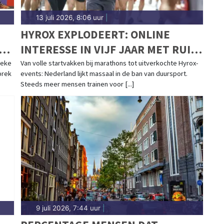
13 juli 2026, 8:06 uur
|
HYROX EXPLODEERT: ONLINE
K
INTERESSE IN VIJF JAAR MET RUIM
IO
3.000% GESTEGEN
ieke
Van volle startvakken bij marathons tot uitverkochte Hyrox-
prek
events: Nederland lijkt massaal in de ban van duursport.
Steeds meer mensen trainen voor [...]
9 juli 2026, 7:44 uur
|