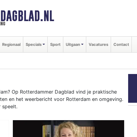
DAGBLAD.NL
ing
Regionaal
Specials
Sport
Uitgaan
Vacatures
Contact
dam? Op Rotterdammer Dagblad vind je praktische
nten en het weerbericht voor Rotterdam en omgeving.
 speelt.
ERDAM
sbrug tot evenementen als het North Sea Jazz