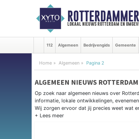
ROTTERDAMMER
lokaal nieuws rotterdam en omgev
112
Algemeen
Bedrijvengids
Gemeente
Home
Algemeen
Pagina 2
ALGEMEEN NIEUWS ROTTERDAM
Op zoek naar algemeen nieuws over Rotter
informatie, lokale ontwikkelingen, eveneme
Wij zorgen ervoor dat jij precies weet wat er
PRAKTISCHE INFORMATIE ROTT
Van werkzaamheden op de A15 en de Erasmu