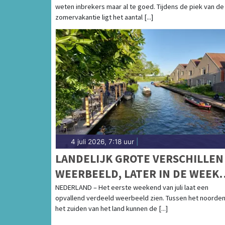
weten inbrekers maar al te goed. Tijdens de piek van de
LAND WEG IS
zomervakantie ligt het aantal [...]
4 juli 2026, 7:18 uur
|
LANDELIJK GROTE VERSCHILLEN
WEERBEELD, LATER IN DE WEEK
WEER FLINK WARMER
NEDERLAND – Het eerste weekend van juli laat een
opvallend verdeeld weerbeeld zien. Tussen het noorden
het zuiden van het land kunnen de [...]