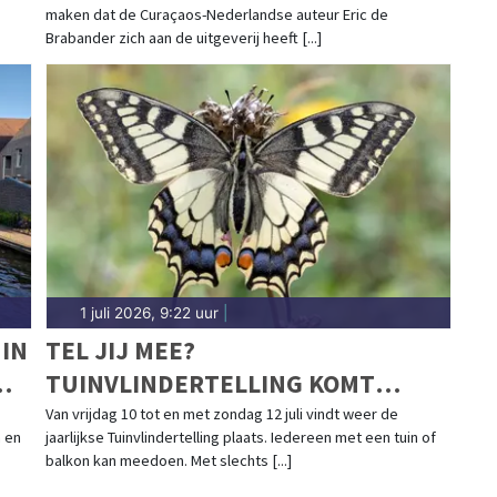
maken dat de Curaçaos-Nederlandse auteur Eric de
BRABANDER
Brabander zich aan de uitgeverij heeft [...]
1 juli 2026, 9:22 uur
|
 IN
TEL JIJ MEE?
TUINVLINDERTELLING KOMT
ERAAN: ONTDEK DE VLINDERS IN JE
Van vrijdag 10 tot en met zondag 12 juli vindt weer de
 en
jaarlijkse Tuinvlindertelling plaats. Iedereen met een tuin of
EIGEN TUIN
balkon kan meedoen. Met slechts [...]