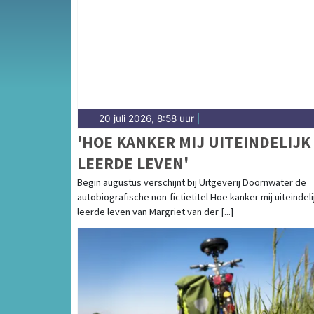
Festival en het weersbericht voor de Rijnmo
20 juli 2026, 8:58 uur
|
'HOE KANKER MIJ UITEINDELIJK
LEERDE LEVEN'
Begin augustus verschijnt bij Uitgeverij Doornwater de
autobiografische non-fictietitel Hoe kanker mij uiteindeli
leerde leven van Margriet van der [...]