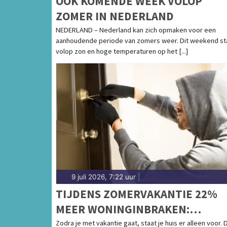
OOK KOMENDE WEEK VOLOP
ZOMER IN NEDERLAND
NEDERLAND – Nederland kan zich opmaken voor een
aanhoudende periode van zomers weer. Dit weekend st
volop zon en hoge temperaturen op het [...]
9 juli 2026, 7:22 uur
|
TIJDENS ZOMERVAKANTIE 22%
MEER WONINGINBRAKEN:
INBREKERS PIEKEN ALS HEEL ON
Zodra je met vakantie gaat, staat je huis er alleen voor. 