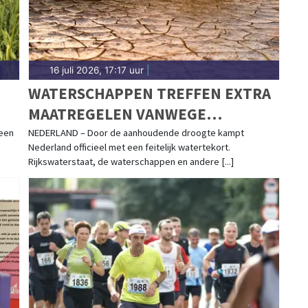
16 juli 2026, 17:17 uur
|
WATERSCHAPPEN TREFFEN EXTRA
MAATREGELEN VANWEGE
AANHOUDENDE DROOGTE
een
NEDERLAND – Door de aanhoudende droogte kampt
Nederland officieel met een feitelijk watertekort.
Rijkswaterstaat, de waterschappen en andere [...]