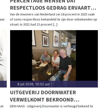
PERCENTAGE MENSEN DAT
RESPECTLOOS GEDRAG ERVAART
TOEGENOMEN
Van de inwoners van Nederland zei 18 procent in 2025 vaak
aan
of soms respectloos behandeld te zijn door onbekenden op
straat. In 2021 had 15 procent [...]
8 juli 2026, 13:32 uur
|
UITGEVERIJ DOORNWATER
VERWELKOMT BEKROOND
S
CURAÇAOS AUTEUR ERIC DE
Dat
DEN HAAG - Uitgeverij Doornwater is verheugd bekend te