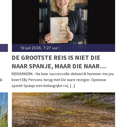
nd-regio.
19 juli 2026, 7:27 uur
|
DE GROOTSTE REIS IS NIET DIE
NAAR SPANJE, MAAR DIE NAAR
JEZELF'
RIDDERKERK - Na haar succesvolle debuut Ik herinner me jou
jk
keert Elly Persons terug met De ware reiziger. Opnieuw
speelt Spanje een belangrijke rol, [...]