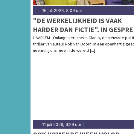
16 juli 2026, 8:09 uur
|
"DE WERKELIJKHEID IS VAAK
HARDER DAN FICTIE". IN GESPRE
MET ROB VAN DOORN OVER GLAD
HAARLEM - Onlangs verscheen Gladio, de nieuwste polit
thriller van auteur Rob van Doorn. In een openhartig ges
neemt hij ons mee in de wereld [...]
11 juli 2026, 6:29 uur
|