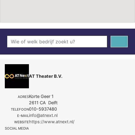
AT Theater B.V.
Korte Geer 1
ADRES
2611 CA Delft
010-5937480
TELEFOON
info@atnext.nl
E-MAIL
https://www.atnext.nl/
WEBSITE
SOCIAL MEDIA