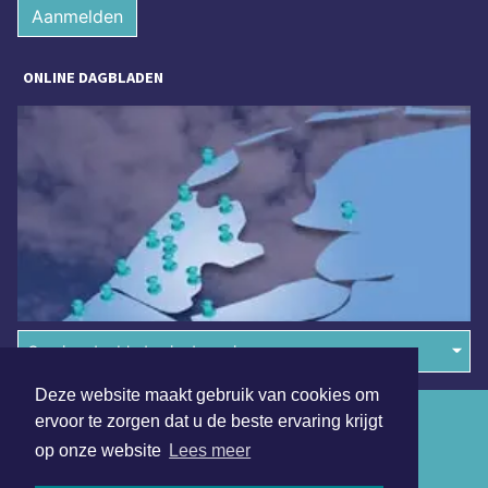
Aanmelden
ONLINE DAGBLADEN
Overige dagbladen in de regio
Deze website maakt gebruik van cookies om
Algemene voorwaarden
ervoor te zorgen dat u de beste ervaring krijgt
op onze website
Lees meer
Disclaimer