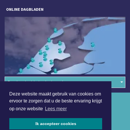
ONLINE DAGBLADEN
Overige dagbladen in de regio
Deze website maakt gebruik van cookies om
Algemene voorwaarden
ervoor te zorgen dat u de beste ervaring krijgt
op onze website
Lees meer
Disclaimer
Privacy Statement
Ik accepteer cookies