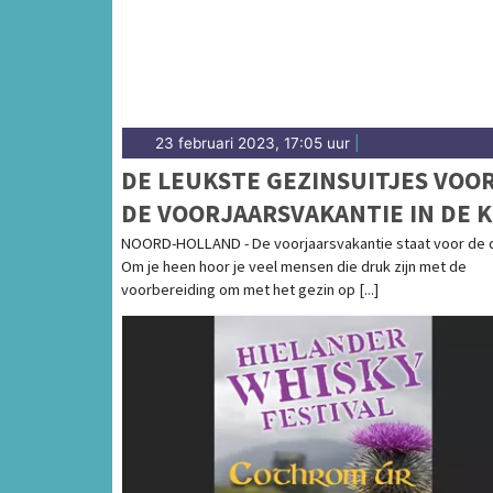
23 februari 2023, 17:05 uur
|
DE LEUKSTE GEZINSUITJES VOO
DE VOORJAARSVAKANTIE IN DE 
VAN NOORD-HOLLAND
NOORD-HOLLAND - De voorjaarsvakantie staat voor de d
Om je heen hoor je veel mensen die druk zijn met de
voorbereiding om met het gezin op [...]