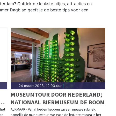
erdam? Ontdek de leukste uitjes, attracties en
mer Dagblad geeft je de beste tips voor een
24 maart 2023, 12:00 uur
|
MUSEUMTOUR DOOR NEDERLAND;
NATIONAAL BIERMUSEUM DE BOOM
E
 het
ALKMAAR - Vanaf heden hebben wij een nieuwe rubriek,
van
namelijk de museumtour! We gaan de leukste musea in het