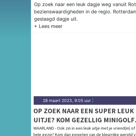
Op zoek naar een leuk dagje weg vanuit Rott
bezienswaardigheden in de regio. Rotterdam
geslaagd dagje uit.
28 maart 2023, 9:05 uur
|
OP ZOEK NAAR EEN SUPER LEUK
UITJE? KOM GEZELLIG MINIGOLFEN
OF WANDEL TUSSEN DE MOOIST
WAARLAND - Ook zin in een leuk uitje met je vriend(in) of
hele gezin? Kom dan genieten van de kleurrijke wereld 