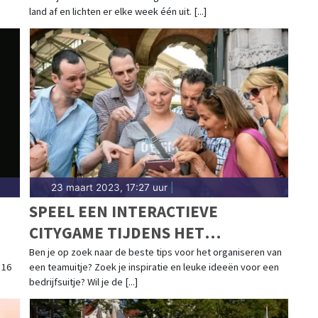
land af en lichten er elke week één uit. [...]
23 maart 2023, 17:27 uur
|
SPEEL EEN INTERACTIEVE
CITYGAME TIJDENS HET
PERSONEELSUITJE
Ben je op zoek naar de beste tips voor het organiseren van
 16
een teamuitje? Zoek je inspiratie en leuke ideeën voor een
bedrijfsuitje? Wil je de [...]