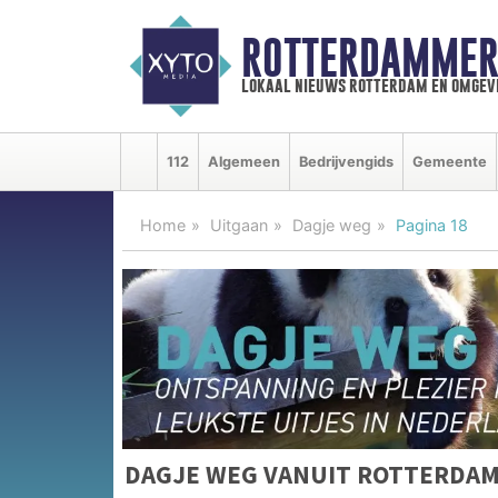
ROTTERDAMMER
lokaal nieuws rotterdam en omgev
112
Algemeen
Bedrijvengids
Gemeente
Home
Uitgaan
Dagje weg
Pagina 18
DAGJE WEG VANUIT ROTTERDA