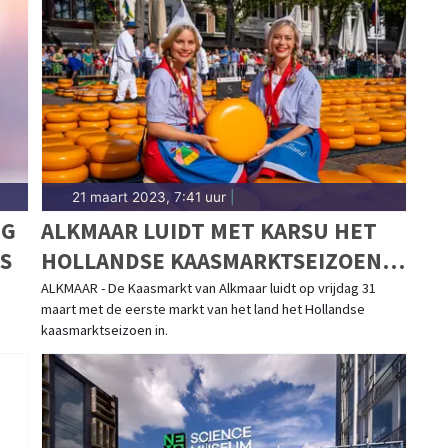
21 maart 2023, 7:41 uur
|
IG
ALKMAAR LUIDT MET KARSU HET
S
HOLLANDSE KAASMARKTSEIZOEN
IN
m
ALKMAAR - De Kaasmarkt van Alkmaar luidt op vrijdag 31
maart met de eerste markt van het land het Hollandse
kaasmarktseizoen in.