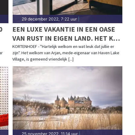
29 december 2022, 7:22 uur
|
0
EEN LUXE VAKANTIE IN EEN OASE
VAN RUST IN EIGEN LAND. HET KAN
BIJ HAVEN LAKE VILLAGE!
KORTENHOEF - "Hartelijk welkom en wat leuk dat jullie er
ar
zijn". Het welkom van Arjan, mede-eigenaar van Haven Lake
Village, is gemeend vriendelijk [...]
25 november 2022, 11:14 uur
|