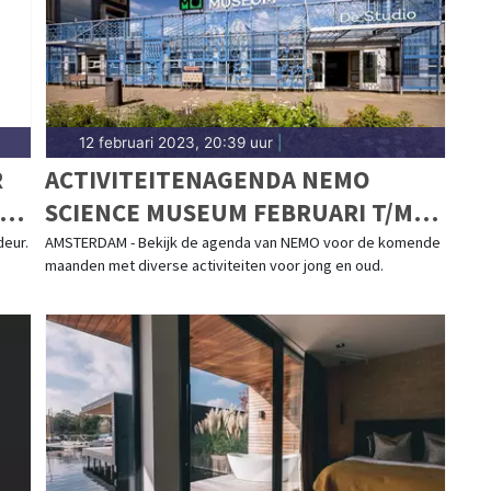
12 februari 2023, 20:39 uur
|
R
ACTIVITEITENAGENDA NEMO
KOP
SCIENCE MUSEUM FEBRUARI T/M
APRIL
eur.
AMSTERDAM - Bekijk de agenda van NEMO voor de komende
maanden met diverse activiteiten voor jong en oud.