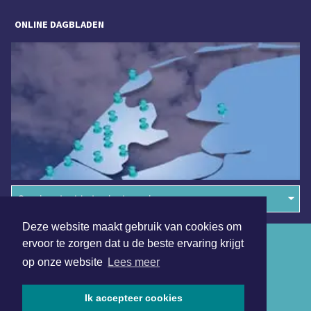
ONLINE DAGBLADEN
Overige dagbladen in de regio
Deze website maakt gebruik van cookies om
Algemene voorwaarden
ervoor te zorgen dat u de beste ervaring krijgt
op onze website
Lees meer
Disclaimer
Privacy Statement
Ik accepteer cookies