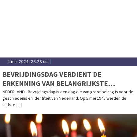
4 mei 2024, 23:28 uur
|
BEVRIJDINGSDAG VERDIENT DE
ERKENNING VAN BELANGRIJKSTE
FEESTDAG VAN HET JAAR
NEDERLAND - Bevrijdingsdag is een dag die van groot belang is voor de
geschiedenis en identiteit van Nederland. Op 5 mei 1945 werden de
laatste [...]