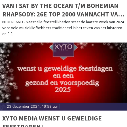
VAN I SAT BY THE OCEAN T/M BOHEMIAN
RHAPSODY: 26E TOP 2000 VANNACHT VAN
START
NEDERLAND - Naast alle feestelijkheden staat de laatste week van 2024
voor vele muziekliefhebbers traditioneel in het teken van het luisteren
en [...]
23 december 2024, 16:58 uur
|
XYTO MEDIA WENST U GEWELDIGE
FEESTDAGEN!