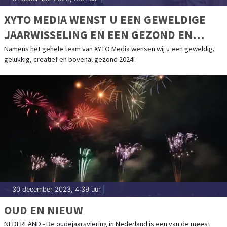
XYTO MEDIA WENST U EEN GEWELDIGE
JAARWISSELING EN EEN GEZOND EN
CREATIEF 2024
Namens het gehele team van XYTO Media wensen wij u een geweldig,
gelukkig, creatief en bovenal gezond 2024!
30 december 2023, 4:39 uur
|
OUD EN NIEUW
NEDERLAND - De oudejaarsviering in Nederland is een van de meest