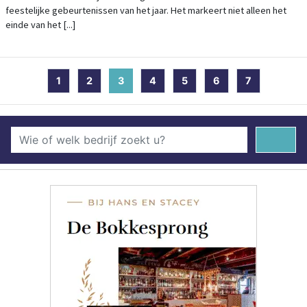
feestelijke gebeurtenissen van het jaar. Het markeert niet alleen het
einde van het [...]
1
2
3
(current)
4
5
6
7