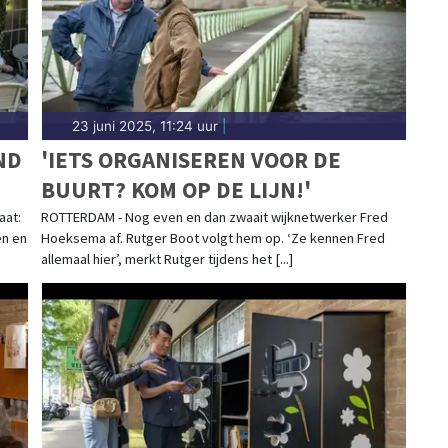
23 juni 2025, 11:24 uur
|
ND
'IETS ORGANISEREN VOOR DE
BUURT? KOM OP DE LIJN!'
aat:
ROTTERDAM - Nog even en dan zwaait wijknetwerker Fred
en en
Hoeksema af. Rutger Boot volgt hem op. ‘Ze kennen Fred
allemaal hier’, merkt Rutger tijdens het [...]