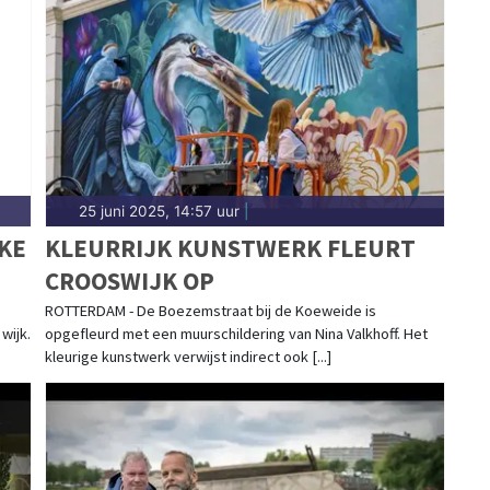
ens en het Feyenoord City-project tot besluiten
ernieuwing in Rotterdam. Hier vind je het complete
.
25 juni 2025, 14:57 uur
|
KE
KLEURRIJK KUNSTWERK FLEURT
CROOSWIJK OP
ROTTERDAM - De Boezemstraat bij de Koeweide is
wijk.
opgefleurd met een muurschildering van Nina Valkhoff. Het
kleurige kunstwerk verwijst indirect ook [...]