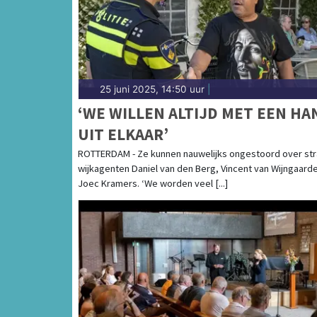
25 juni 2025, 14:50 uur
|
‘WE WILLEN ALTIJD MET EEN HA
UIT ELKAAR’
ROTTERDAM - Ze kunnen nauwelijks ongestoord over str
wijkagenten Daniel van den Berg, Vincent van Wijngaard
Joec Kramers. ‘We worden veel [...]