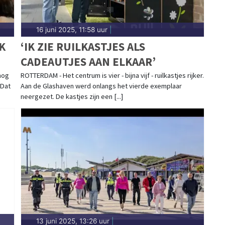
16 juni 2025, 11:58 uur
|
K
‘IK ZIE RUILKASTJES ALS
CADEAUTJES AAN ELKAAR’
nog
ROTTERDAM - Het centrum is vier - bijna vijf - ruilkastjes rijker.
 Dat
Aan de Glashaven werd onlangs het vierde exemplaar
neergezet. De kastjes zijn een [...]
13 juni 2025, 13:26 uur
|