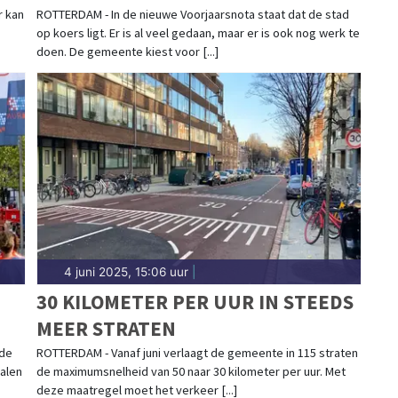
TOEKOMST
r kan
ROTTERDAM - In de nieuwe Voorjaarsnota staat dat de stad
op koers ligt. Er is al veel gedaan, maar er is ook nog werk te
doen. De gemeente kiest voor [...]
4 juni 2025, 15:06 uur
|
30 KILOMETER PER UUR IN STEEDS
MEER STRATEN
 de
ROTTERDAM - Vanaf juni verlaagt de gemeente in 115 straten
alen
de maximumsnelheid van 50 naar 30 kilometer per uur. Met
deze maatregel moet het verkeer [...]