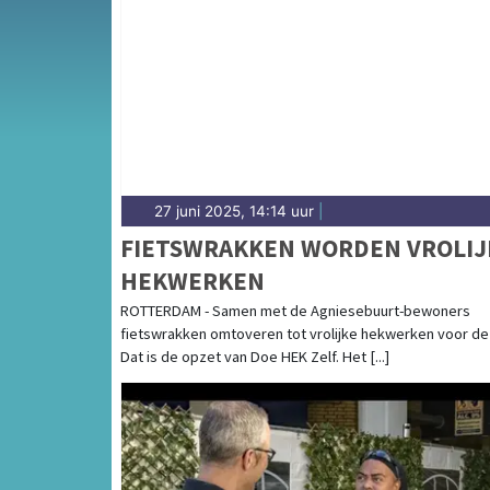
Van woningbouwplannen in de Merwe-Vierhav
over de haven, duurzaamheid en stedelijke v
overzicht van gemeentenieuws in Rotterdam
27 juni 2025, 14:14 uur
|
FIETSWRAKKEN WORDEN VROLIJ
HEKWERKEN
ROTTERDAM - Samen met de Agniesebuurt-bewoners
fietswrakken omtoveren tot vrolijke hekwerken voor de 
Dat is de opzet van Doe HEK Zelf. Het [...]