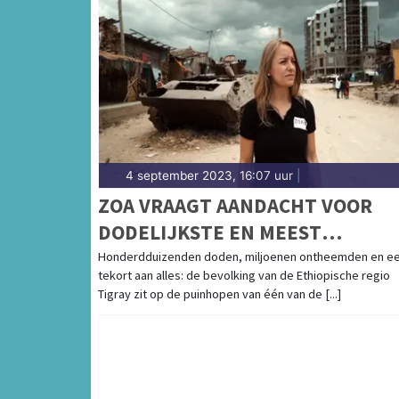
4 september 2023, 16:07 uur
|
ZOA VRAAGT AANDACHT VOOR
DODELIJKSTE EN MEEST
VERZWEGEN CONFLICT VAN DEZ
Honderdduizenden doden, miljoenen ontheemden en e
tekort aan alles: de bevolking van de Ethiopische regio
EEUW
Tigray zit op de puinhopen van één van de [...]