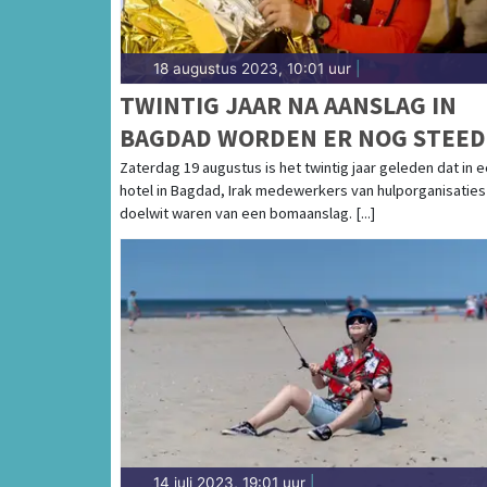
18 augustus 2023, 10:01 uur
|
TWINTIG JAAR NA AANSLAG IN
BAGDAD WORDEN ER NOG STEED
AANSLAGEN OP HULPVERLENER
Zaterdag 19 augustus is het twintig jaar geleden dat in 
hotel in Bagdad, Irak medewerkers van hulporganisaties
GEPLEEGD
doelwit waren van een bomaanslag. [...]
14 juli 2023, 19:01 uur
|