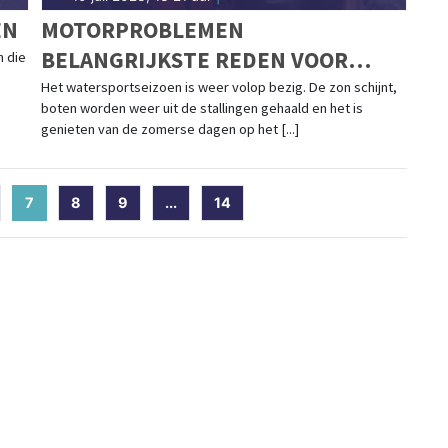
EN
MOTORPROBLEMEN
BELANGRIJKSTE REDEN VOOR
n die
UITVAREN KNRM
Het watersportseizoen is weer volop bezig. De zon schijnt,
boten worden weer uit de stallingen gehaald en het is
genieten van de zomerse dagen op het [...]
7
(current)
8
9
...
14