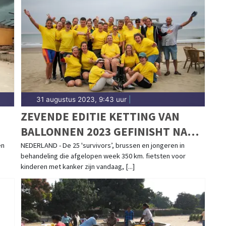
31 augustus 2023, 9:43 uur
|
ZEVENDE EDITIE KETTING VAN
BALLONNEN 2023 GEFINISHT NA
E
FIETSTOCHT VAN 350 KILOMETER
en
NEDERLAND - De 25 'survivors’, brussen en jongeren in
behandeling die afgelopen week 350 km. fietsten voor
DOOR NEDERLAND
kinderen met kanker zijn vandaag, [...]