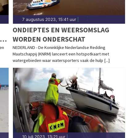
7 augustus 2023, 15:41 uur
|
ONDIEPTES EN WEERSOMSLAG
S
WORDEN ONDERSCHAT
S
een
NEDERLAND - De Koninklijke Nederlandse Redding
Maatschappij (KNRM) lanceert een hotspotkaart met
watergebieden waar watersporters vaak de hulp [...]
10 juli 2023, 13:21 uur
|