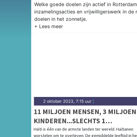
Welke goede doelen zijn actief in Rotterdam?
inzamelingsacties en vrijwilligerswerk in d
doelen in het zonnetje.
2 oktober 2023, 7:15 uur
|
11 MILJOEN MENSEN, 3 MILJOEN
KINDEREN...SLECHTS 1
KINDERZIEKENHUIS
Haïti is één van de armste landen ter wereld. Haïtianen
worstelen om te overleven. De gemiddelde leeftijd in he