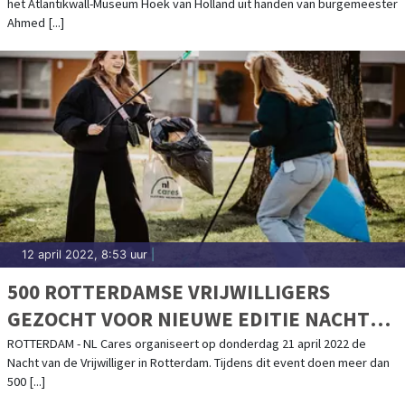
het Atlantikwall-Museum Hoek van Holland uit handen van burgemeester
Ahmed [...]
12 april 2022, 8:53 uur
|
500 ROTTERDAMSE VRIJWILLIGERS
GEZOCHT VOOR NIEUWE EDITIE NACHT
VAN DE VRIJWILLIGER
ROTTERDAM - NL Cares organiseert op donderdag 21 april 2022 de
Nacht van de Vrijwilliger in Rotterdam. Tijdens dit event doen meer dan
500 [...]