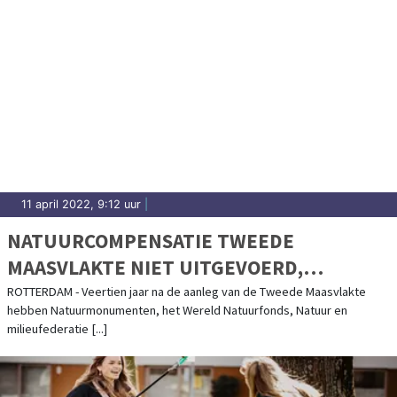
11 april 2022, 9:12 uur
|
NATUURCOMPENSATIE TWEEDE
MAASVLAKTE NIET UITGEVOERD,
NATUURORGANISATIES STAPPEN NAAR DE
ROTTERDAM - Veertien jaar na de aanleg van de Tweede Maasvlakte
hebben Natuurmonumenten, het Wereld Natuurfonds, Natuur en
RECHTER
milieufederatie [...]