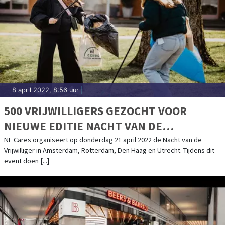
8 april 2022, 8:56 uur
|
500 VRIJWILLIGERS GEZOCHT VOOR
NIEUWE EDITIE NACHT VAN DE
VRIJWILLIGER
NL Cares organiseert op donderdag 21 april 2022 de Nacht van de
Vrijwilliger in Amsterdam, Rotterdam, Den Haag en Utrecht. Tijdens dit
event doen [...]