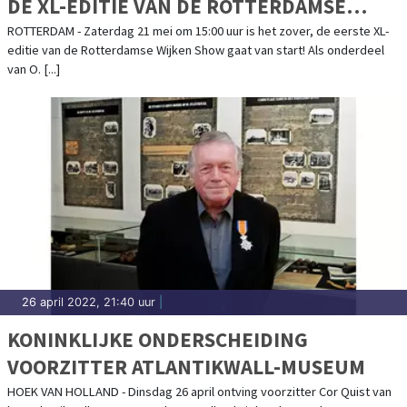
DE XL-EDITIE VAN DE ROTTERDAMSE
WIJKEN SHOW
ROTTERDAM - Zaterdag 21 mei om 15:00 uur is het zover, de eerste XL-
editie van de Rotterdamse Wijken Show gaat van start! Als onderdeel
van O. [...]
26 april 2022, 21:40 uur
|
KONINKLIJKE ONDERSCHEIDING
VOORZITTER ATLANTIKWALL-MUSEUM
HOEK VAN HOLLAND - Dinsdag 26 april ontving voorzitter Cor Quist van