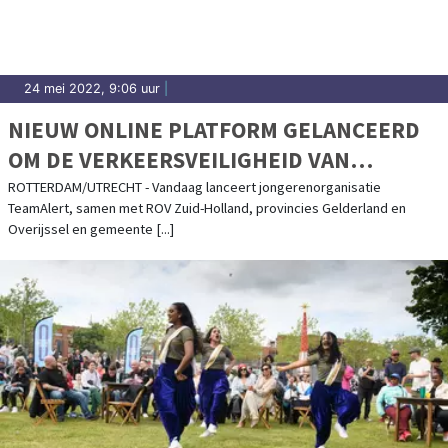
24 mei 2022, 9:06 uur
|
NIEUW ONLINE PLATFORM GELANCEERD
OM DE VERKEERSVEILIGHEID VAN
MAALTIJDBEZORGERS TE VERBETEREN
ROTTERDAM/UTRECHT - Vandaag lanceert jongerenorganisatie
TeamAlert, samen met ROV Zuid-Holland, provincies Gelderland en
Overijssel en gemeente [...]