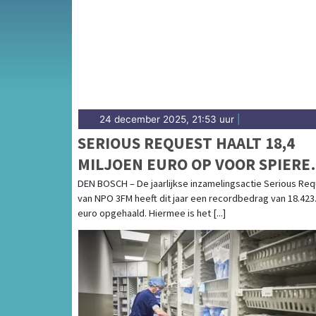
24 december 2025, 21:53 uur
|
SERIOUS REQUEST HAALT 18,4
MILJOEN EURO OP VOOR SPIERE
VOOR SPIEREN
DEN BOSCH – De jaarlijkse inzamelingsactie Serious Re
van NPO 3FM heeft dit jaar een recordbedrag van 18.423
euro opgehaald. Hiermee is het [...]