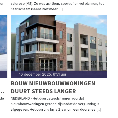
ver
sclerose (MS). Ze was achttien, sportief en vol plannen, tot
haar lichaam ineens niet meer [...]
10 december 2025, 6:51 uur
|
BOUW NIEUWBOUWWONINGEN
DUURT STEEDS LANGER
 de
NEDERLAND - Het duurt steeds langer voordat
nieuwbouwwoningen gereed zijn nadat de vergunning is
afgegeven. Het duurt nu bijna 2 jaar om een doorsnee [...]