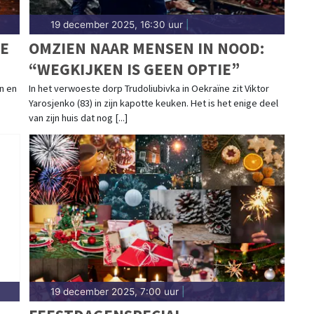
19 december 2025, 16:30 uur
|
GE
OMZIEN NAAR MENSEN IN NOOD:
“WEGKIJKEN IS GEEN OPTIE”
n en
In het verwoeste dorp Trudoliubivka in Oekraïne zit Viktor
Yarosjenko (83) in zijn kapotte keuken. Het is het enige deel
van zijn huis dat nog [...]
19 december 2025, 7:00 uur
|