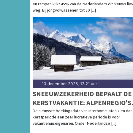
en rampen klikt 45% van de Nederlanders dit nieuws lie
weg. Bij jongvolwassenen tot 30 [...]
10 december 2025, 12:21 uur
|
SNEEUWZEKERHEID BEPAALT DE
KERSTVAKANTIE: ALPENREGIO'S
BLIJVEN TOPBESTEMMINGEN
De nieuwste boekingsdata van Interhome laten zien dat
kerstperiode een zeer lucratieve periode is voor
vakantiehuiseigenaren. Onder Nederlandse [...]