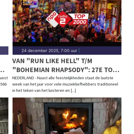
24 december 2025, 7:00 uur
|
VAN "RUN LIKE HELL" T/M
N
"BOHEMIAN RHAPSODY": 27E TOP
2000 VANNACHT VAN START
quest
NEDERLAND - Naast alle feestelijkheden staat de laatste
.566
week van het jaar voor vele muziekliefhebbers traditioneel
in het teken van het luisteren en [...]