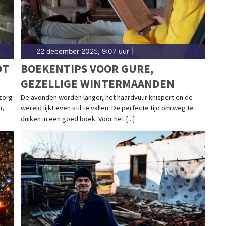
22 december 2025, 9:07 uur
|
DT
BOEKENTIPS VOOR GURE,
GEZELLIGE WINTERMAANDEN
 zorg
De avonden worden langer, het haardvuur knispert en de
n,
wereld lijkt even stil te vallen. De perfecte tijd om weg te
duiken in een goed boek. Voor het [...]