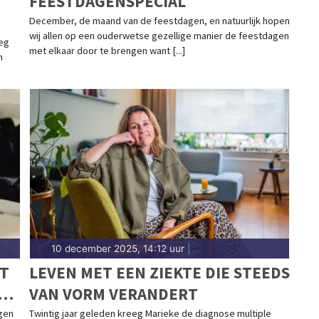
FEESTDAGENSPECIAL
December, de maand van de feestdagen, en natuurlijk hopen
wij allen op een ouderwetse gezellige manier de feestdagen
oeg
met elkaar door te brengen want [...]
n
10 december 2025, 14:12 uur
|
FT
LEVEN MET EEN ZIEKTE DIE STEEDS
T
VAN VORM VERANDERT
gen
Twintig jaar geleden kreeg Marieke de diagnose multiple