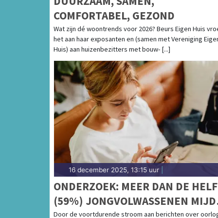
DUURZAAM, SAMEN,
COMFORTABEL, GEZOND
Wat zijn dé woontrends voor 2026? Beurs Eigen Huis vr
het aan haar exposanten en (samen met Vereniging Eige
Huis) aan huizenbezitters met bouw- [...]
16 december 2025, 13:15 uur
|
ONDERZOEK: MEER DAN DE HEL
(59%) JONGVOLWASSENEN MIJD
HET LIEFST OORLOGSNIEUWS
Door de voortdurende stroom aan berichten over oorlo