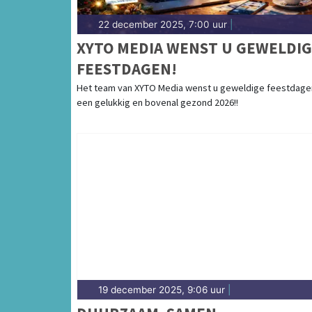
22 december 2025, 7:00 uur
|
XYTO MEDIA WENST U GEWELDI
FEESTDAGEN!
Het team van XYTO Media wenst u geweldige feestdage
een gelukkig en bovenal gezond 2026!!
19 december 2025, 9:06 uur
|