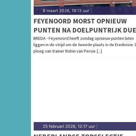
8 maart 2026, 19:13 uur
|
FEYENOORD MORST OPNIEUW
PUNTEN NA DOELPUNTRIJK DUE
MET NAC
BREDA - Feyenoord heeft zondag opnieuw punten laten
liggen in de strijd om de tweede plaats in de Eredivisie.
ploeg van trainer Robin van Persie [...]
25 februari 2026, 12:17 uur
|