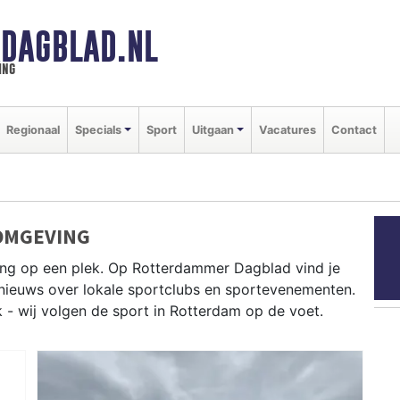
DAGBLAD.NL
ing
Regionaal
Specials
Sport
Uitgaan
Vacatures
Contact
OMGEVING
ing op een plek. Op Rotterdammer Dagblad vind je
e nieuws over lokale sportclubs en sportevenementen.
k - wij volgen de sport in Rotterdam op de voet.
HC Rotterdam en atletiek bij AV RBV — Rotterdam