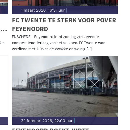
1 maart 2026, 16:31 uur
|
FC TWENTE TE STERK VOOR POVER
L
FEYENOORD
ENSCHEDE – Feyenoord leed zondag zijn zevende
 De
competitienederlaag van het seizoen. FC Twente won
verdiend met 2-0 van de zwakke en weinig [...]
22 februari 2026, 22:00 uur
|