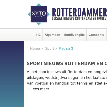
ROTTERDAMMER
lokaal nieuws rotterdam en omgev
112
Algemeen
Bedrijvengids
Gemeente
Home
Sport
Pagina 3
SPORTNIEUWS ROTTERDAM EN 
Al het sportnieuws uit Rotterdam en omgev
uitslagen, wedstrijdverslagen en het laatst
Van voetbal en handbal tot tennis en atletie
LOKALE SPORT ROTTERDAM
Van Feyenoord en Excelsior tot hockey bij 