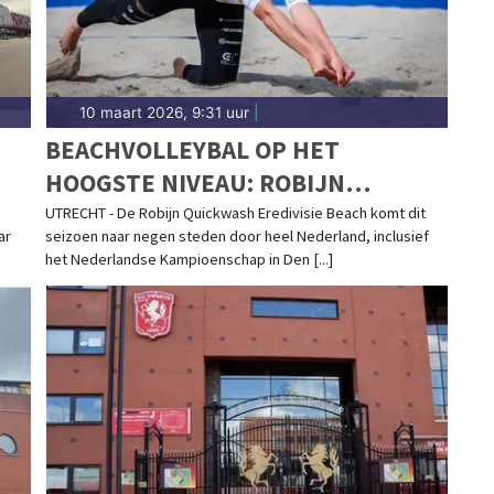
10 maart 2026, 9:31 uur
|
N
BEACHVOLLEYBAL OP HET
HOOGSTE NIVEAU: ROBIJN
QUICKWASH EREDIVISIE BEACH
UTRECHT - De Robijn Quickwash Eredivisie Beach komt dit
ar
seizoen naar negen steden door heel Nederland, inclusief
2026 KOMT NAAR NEGEN STEDEN
het Nederlandse Kampioenschap in Den [...]