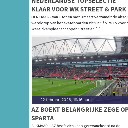
NEDERLANDSE TOPSELECTIE
KLAAR VOOR WK STREET & PARK 
SÃO PAULO
DEN HAAG - Van 1 tot en met 8 maart verzamelt de absol
wereldtop van het skateboarden zich in São Paulo voor 
Wereldkampioenschappen Street en [...]
22 februari 2026, 19:16 uur
|
AZ BOEKT BELANGRIJKE ZEGE O
SPARTA
ALKMAAR – AZ heeft zich knap gerevancheerd na de