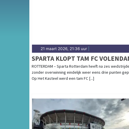
heeft een rijke en internationale sportcultuu
prestaties in Rotterdam.
21 maart 2026, 21:36 uur
|
SPARTA KLOPT TAM FC VOLENDA
ROTTERDAM – Sparta Rotterdam heeft na zes wedstrijd
zonder overwinning eindelijk weer eens drie punten gep
Op Het Kasteel werd een tam FC [...]