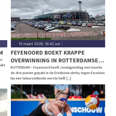
r. Blijf op de hoogte van alle sportieve uitslagen en
15 maart 2026, 16:42 uur
|
M
FEYENOORD BOEKT KRAPPE
OVERWINNING IN ROTTERDAMSE
en
akt.
DERBY
ROTTERDAM – Feyenoord heeft zondagmiddag met moeite
de drie punten gepakt in de Eredivisie-derby tegen Excelsior.
Na een teleurstellende eerste helft [...]