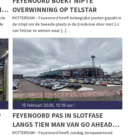
FEYENOORD BOEKT NIPTE
IN
OVERWINNING OP TELSTAR
ute
ROTTERDAM – Feyenoord heeft belangrijke punten gepakt in
de
de strijd om de tweede plaats in de Eredivisie door met 2-1
van Telstar te winnen waar [...]
15 februari 2026, 15:19 uur
|
P
FEYENOORD PAS IN SLOTFASE
LANGS TIEN MAN VAN GO AHEAD
EAGLES
ROTTERDAM – Feyenoord heeft zondag ternauwernood