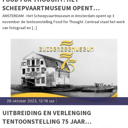
SCHEEPVAARTMUSEUM OPENT
TENTOONSTELLING OVER DE VERBORGEN
AMSTERDAM - Het Scheepvaartmuseum in Amsterdam opent op 3
november de tentoonstelling Food for Thought. Centraal staat het werk
WERELD ACHTER ONS VOEDSEL
van fotograaf en [...]
26 oktober 2023, 12:16 uur
|
UITBREIDING EN VERLENGING
TENTOONSTELLING 75 JAAR