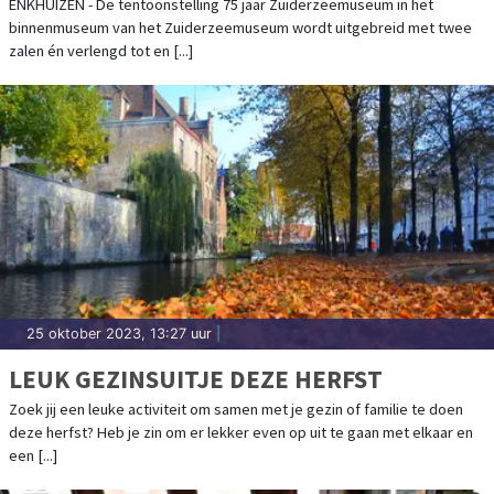
ZUIDERZEEMUSEUM
ENKHUIZEN - De tentoonstelling 75 jaar Zuiderzeemuseum in het
binnenmuseum van het Zuiderzeemuseum wordt uitgebreid met twee
zalen én verlengd tot en [...]
25 oktober 2023, 13:27 uur
|
LEUK GEZINSUITJE DEZE HERFST
Zoek jij een leuke activiteit om samen met je gezin of familie te doen
deze herfst? Heb je zin om er lekker even op uit te gaan met elkaar en
een [...]