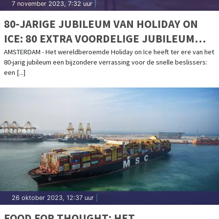
7 november 2023, 7:32 uur
|
80-JARIGE JUBILEUM VAN HOLIDAY ON
ICE: 80 EXTRA VOORDELIGE JUBILEUM
FAMILIETICKETS PER SHOW BESCHIKBAAR
AMSTERDAM - Het wereldberoemde Holiday on Ice heeft ter ere van het
80-jarig jubileum een bijzondere verrassing voor de snelle beslissers:
een [...]
26 oktober 2023, 12:37 uur
|
FOOD FOR THOUGHT: HET