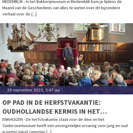
MEDEMBLIK - In het Bakkerijmuseum in Medemblik kom je tijdens de
Maand van de Geschiedenis van alles te weten over dit bijzondere
verhaal over de [...]
29 september 2023, 5:47 uur
|
OP PAD IN DE HERFSTVAKANTIE:
OUDHOLLANDSE KERMIS IN HET
ZUIDERZEEMUSEUM
ENKHUIZEN - De herfstvakantie staat voor de deur en het
Zuiderzeemuseum heeft een onvergetelijke ervaring voor jong en oud
in petto! Vanaf zaterdag [...]