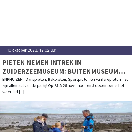
10 oktober 2023, 12:02 uur
|
PIETEN NEMEN INTREK IN
ZUIDERZEEMUSEUM: BUITENMUSEUM
OMGEDOOPT TOT PIETENDORP
ENKHUIZEN - Danspieten, Bakpieten, Sportpieten en Fanfarepieten... ze
zijn allemaal van de partij! Op 25 & 26 november en 3 december is het
weer tijd [...]