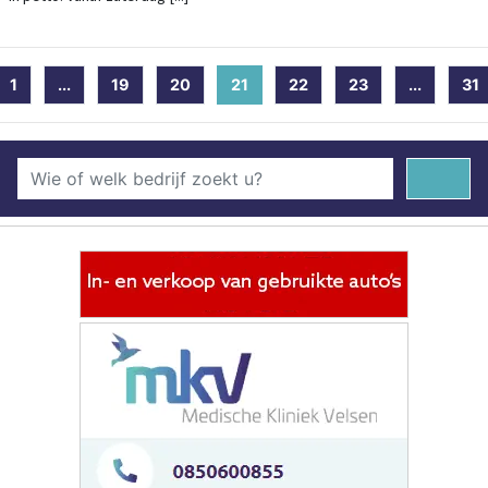
1
...
19
20
21
(current)
22
23
...
31