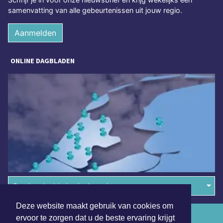
samenvatting van alle gebeurtenissen uit jouw regio.
Aanmelden
ONLINE DAGBLADEN
Overige dagbladen in de regio
Deze website maakt gebruik van cookies om
Algemene voorwaarden
ervoor te zorgen dat u de beste ervaring krijgt