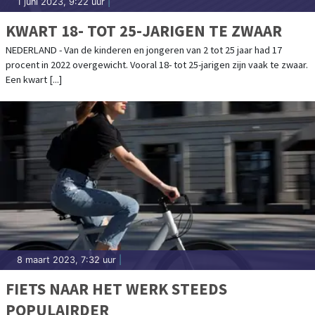
1 juni 2023, 9:22 uur
|
KWART 18- TOT 25-JARIGEN TE ZWAAR
NEDERLAND - Van de kinderen en jongeren van 2 tot 25 jaar had 17
procent in 2022 overgewicht. Vooral 18- tot 25-jarigen zijn vaak te zwaar.
Een kwart [...]
8 maart 2023, 7:32 uur
|
FIETS NAAR HET WERK STEEDS
POPULAIRDER