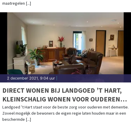
maatregelen [...]
2 december 2021, 9:04 uur
|
DIRECT WONEN BIJ LANDGOED ’T HART,
KLEINSCHALIG WONEN VOOR OUDEREN
MET DEMENTIE
Landgoed ’t Hart staat voor de beste zorg voor ouderen met dementie.
Zoveel mogelijk de bewoners de eigen regie laten houden maar in een
beschermde [...]