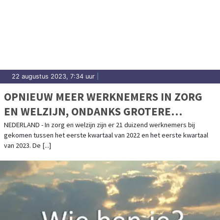
22 augustus 2023, 7:34 uur
|
OPNIEUW MEER WERKNEMERS IN ZORG
EN WELZIJN, ONDANKS GROTERE
UITSTROOM
NEDERLAND - In zorg en welzijn zijn er 21 duizend werknemers bij
gekomen tussen het eerste kwartaal van 2022 en het eerste kwartaal
van 2023. De [...]