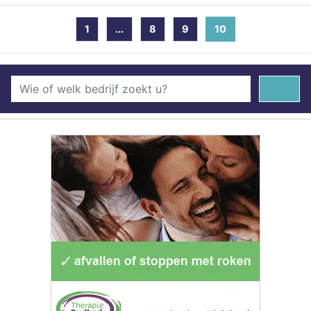
1
...
8
9
10
(current)