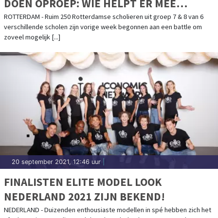
DOEN OPROEP: WIE HELPT ER MEE
ZWERFAFVAL OPRUIMEN?
ROTTERDAM - Ruim 250 Rotterdamse scholieren uit groep 7 & 8 van 6
verschillende scholen zijn vorige week begonnen aan een battle om
zoveel mogelijk [...]
20 september 2021, 12:46 uur
|
FINALISTEN ELITE MODEL LOOK
NEDERLAND 2021 ZIJN BEKEND!
NEDERLAND - Duizenden enthousiaste modellen in spé hebben zich het