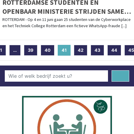
ROTTERDAMSE STUDENTEN EN
OPENBAAR MINISTERIE STRIJDEN SAMEN
TEGEN WHATSAPP-FRAUDE
ROTTERDAM - Op 4 en 11 juni gaan 25 studenten van de Cyberworkplace
en het Techniek College Rotterdam een fictieve WhatsApp-fraude [...]
1
...
39
40
41
(current)
42
43
44
45