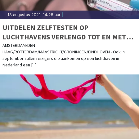
18 augustus 2021, 14:25 uur
|
UITDELEN ZELFTESTEN OP
LUCHTHAVENS VERLENGD TOT EN MET
SEPTEMBER
AMSTERDAM/DEN
HAAG/ROTTERDAM/MAASTRICHT/GRONINGEN/EINDHOVEN - Ook in
september zullen reizigers die aankomen op een luchthaven in
Nederland een [...]