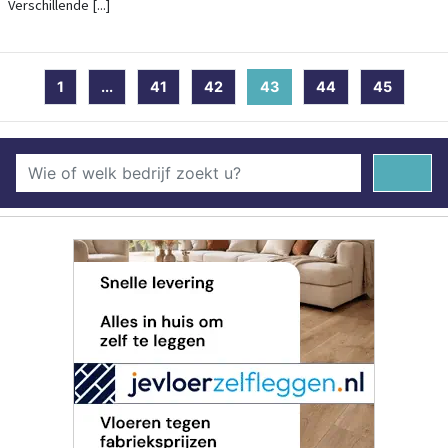
Verschillende [...]
1
...
41
42
43
(current)
44
45