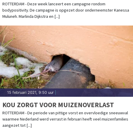
BODYPOSITIVITY
ROTTERDAM - Deze week lanceert een campagne rondom
bodypositivity. De campagne is opgezet door onderneemster Kanessa
Muluneh. Marlinda Dijkstra en [...]
15 februari 2021, 9:50 uur
|
KOU ZORGT VOOR MUIZENOVERLAST
ROTTERDAM - De periode van pittige vorst en overvloedige sneeuwval
waarmee Nederland werd verrast in februari heeft veel muizenfamilies
aangezet tot [...]