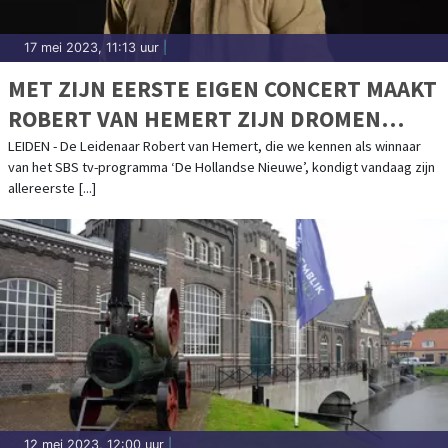
17 mei 2023, 11:13 uur
|
MET ZIJN EERSTE EIGEN CONCERT MAAKT
ROBERT VAN HEMERT ZIJN DROMEN
WAAR
LEIDEN - De Leidenaar Robert van Hemert, die we kennen als winnaar
van het SBS tv-programma ‘De Hollandse Nieuwe’, kondigt vandaag zijn
allereerste [...]
12 mei 2023, 12:00 uur
|