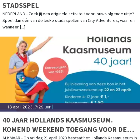
STADSSPEL
NEDERLAND - Zoek jij een originele activiteit voor jouw volgende uitje?
Speel dan één van de leuke stadsspellen van City Adventures, waar en
wanneer [...]
18 april 2023, 7:29 uur
|
40 JAAR HOLLANDS KAASMUSEUM.
KOMEND WEEKEND TOEGANG VOOR DE
PRIJZEN VAN 1983
ALKMAAR - Op vrijdag 21 april 2023 bestaat het Hollands Kaasmuseum in