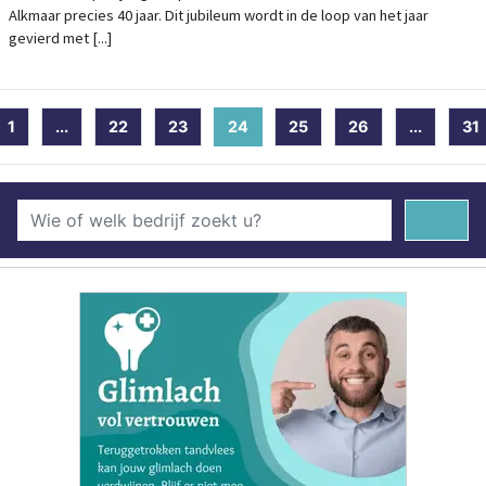
Alkmaar precies 40 jaar. Dit jubileum wordt in de loop van het jaar
gevierd met [...]
1
...
22
23
24
(current)
25
26
...
31