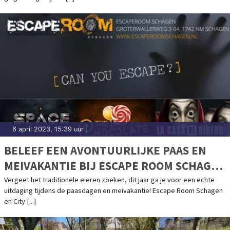
6 april 2023, 15:39 uur
|
BELEEF EEN AVONTUURLIJKE PAAS EN
MEIVAKANTIE BIJ ESCAPE ROOM SCHAGEN
& CITY ADVENTURES!
Vergeet het traditionele eieren zoeken, dit jaar ga je voor een echte
uitdaging tijdens de paasdagen en meivakantie! Escape Room Schagen
en City [...]