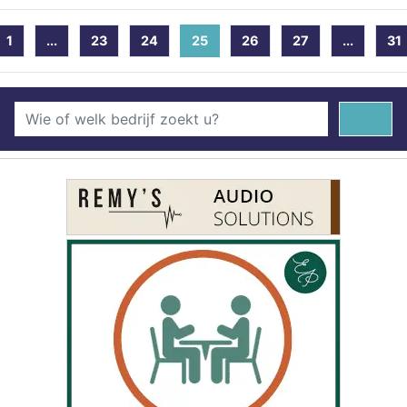
1
...
23
24
25
(current)
26
27
...
31