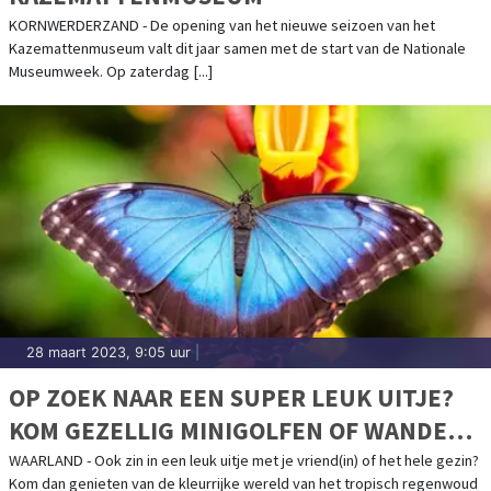
KORNWERDERZAND - De opening van het nieuwe seizoen van het
Kazemattenmuseum valt dit jaar samen met de start van de Nationale
Museumweek. Op zaterdag [...]
28 maart 2023, 9:05 uur
|
OP ZOEK NAAR EEN SUPER LEUK UITJE?
KOM GEZELLIG MINIGOLFEN OF WANDEL
TUSSEN DE MOOISTE VLINDERS !
WAARLAND - Ook zin in een leuk uitje met je vriend(in) of het hele gezin?
Kom dan genieten van de kleurrijke wereld van het tropisch regenwoud