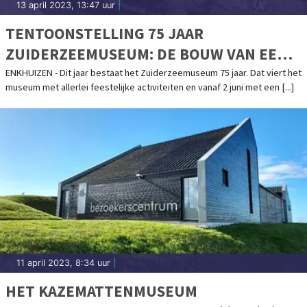
13 april 2023, 13:47 uur
|
TENTOONSTELLING 75 JAAR
ZUIDERZEEMUSEUM: DE BOUW VAN EEN
BUITENGEWOON BIJZONDER
ENKHUIZEN - Dit jaar bestaat het Zuiderzeemuseum 75 jaar. Dat viert het
museum met allerlei feestelijke activiteiten en vanaf 2 juni met een [...]
MUSEUMDORP
11 april 2023, 8:34 uur
|
HET KAZEMATTENMUSEUM