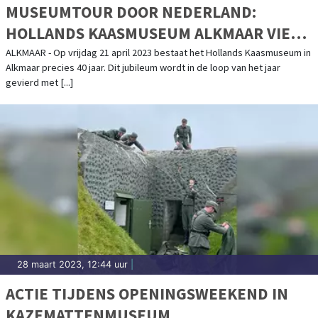
MUSEUMTOUR DOOR NEDERLAND:
HOLLANDS KAASMUSEUM ALKMAAR VIERT
40-JARIG JUBILEUM
ALKMAAR - Op vrijdag 21 april 2023 bestaat het Hollands Kaasmuseum in
Alkmaar precies 40 jaar. Dit jubileum wordt in de loop van het jaar
gevierd met [...]
28 maart 2023, 12:44 uur
|
ACTIE TIJDENS OPENINGSWEEKEND IN
KAZEMATTENMUSEUM