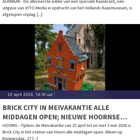
ALKMAAR - De allereerste editie van een speciale Kaaskrant, een
uitgave van XYTO Media in opdracht van het Hollands Kaasmuseum, is
afgelopen vrijdag [...]
20 april 2026, 14:16 uur
|
BRICK CITY IN MEIVAKANTIE ALLE
MIDDAGEN OPEN; NIEUWE HOORNSE
GEBOUWEN VAN LEGO
HOORN – Tijdens de Meivakantie van 25 april tot en met 3 mei 2026 is
Brick City in het station van Hoorn alle middagen open. Alleen op
Koningsdag, 27 [...]