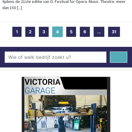
tijdens de 21ste editie van O. Festival for Opera. Music. Theatre. meer
dan 150 [...]
1
2
3
4
(current)
5
6
...
31