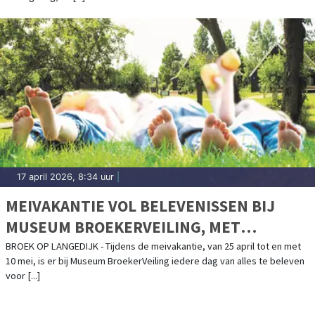
17 april 2026, 8:34 uur
|
MEIVAKANTIE VOL BELEVENISSEN BIJ
MUSEUM BROEKERVEILING, MET
BIJZONDERE VOGELEXCURSIES DOOR HET
BROEK OP LANGEDIJK - Tijdens de meivakantie, van 25 april tot en met
10 mei, is er bij Museum BroekerVeiling iedere dag van alles te beleven
OOSTERDELGEBIED
voor [...]