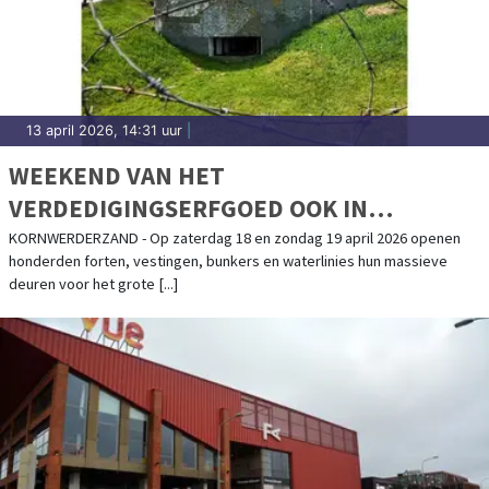
13 april 2026, 14:31 uur
|
WEEKEND VAN HET
VERDEDIGINGSERFGOED OOK IN
KAZEMATTENMUSEUM
KORNWERDERZAND - Op zaterdag 18 en zondag 19 april 2026 openen
honderden forten, vestingen, bunkers en waterlinies hun massieve
deuren voor het grote [...]