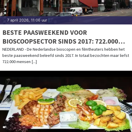
7 april 2026, 11:06 uur
|
BESTE PAASWEEKEND VOOR
BIOSCOOPSECTOR SINDS 2017: 722.000
BEZOEKERS NAAR BIOSCOPEN EN
NEDERLAND - De Nederlandse bioscopen en filmtheaters hebben het
beste paasweekend beleefd sinds 2017. In totaal bezochten maar liefst
FILMTHEATERS
722.000 mensen [...]