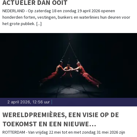
ACTUELER DAN OOIT
NEDERLAND - Op zaterdag 18 en zondag 19 april 2026 openen
honderden forten, vestingen, bunkers en waterlinies hun deuren voor
het grote publiek. [...]
2 april 2026, 12:56 uur
|
WERELDPREMIÈRES, EEN VISIE OP DE
TOEKOMST EN EEN NIEUWE
NEDERLANDSE MUSICAL
ROTTERDAM - Van vrijdag 22 mei tot en met zondag 31 mei 2026 zijn