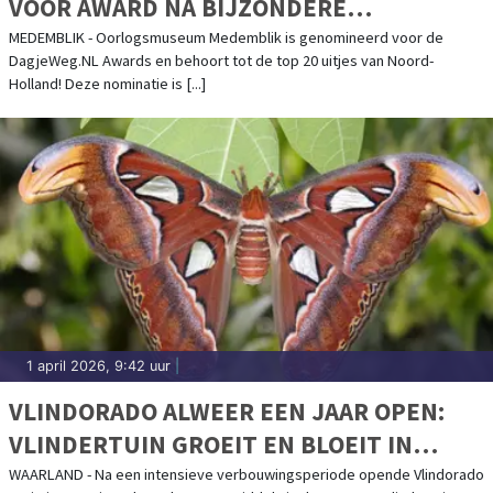
VOOR AWARD NA BIJZONDERE
ERKENNING
MEDEMBLIK - Oorlogsmuseum Medemblik is genomineerd voor de
DagjeWeg.NL Awards en behoort tot de top 20 uitjes van Noord-
Holland! Deze nominatie is [...]
1 april 2026, 9:42 uur
|
VLINDORADO ALWEER EEN JAAR OPEN:
VLINDERTUIN GROEIT EN BLOEIT IN
WAARLAND
WAARLAND - Na een intensieve verbouwingsperiode opende Vlindorado