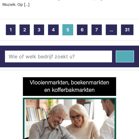
Muziek. Op [...]
1
2
3
4
5
(current)
6
7
...
31