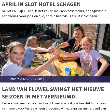
APRIL IN SLOT HOTEL SCHAGEN
SCHAGEN - Op 19 april is het zover! De Happiness beurs, een Spirituele
herinnering voor jong en oud, spreid haar vleugels uit in Schagen.
13 maart 2026, 8:37 uur
|
LAND VAN FLUWEL SWINGT HET NIEUWE
SEIZOEN IN MET VERNIEUWD
VOORTERRAS EN LAND VAN MUZIEK
Het nieuwe seizoen op Land van Fluwel start dit jaar feestelijk met een
vernieuwd voorterras én een gloednieuw muziekprogramma: Land van